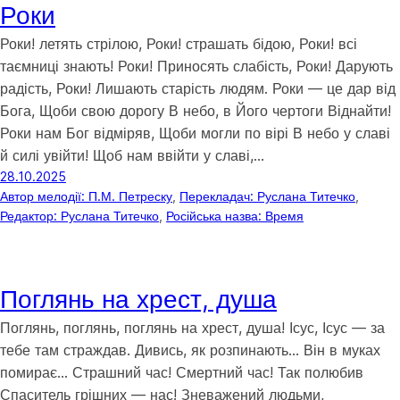
Роки
Роки! летять стрілою, Роки! страшать бідою, Роки! всі
таємниці знають! Роки! Приносять слабість, Роки! Дарують
радість, Роки! Лишають старість людям. Роки — це дар від
Бога, Щоби свою дорогу В небо, в Його чертоги Віднайти!
Роки нам Бог відміряв, Щоби могли по вірі В небо у славі
й силі увійти! Щоб нам ввійти у славі,…
28.10.2025
Автор мелодії: П.М. Петреску
, 
Перекладач: Руслана Титечко
, 
Редактор: Руслана Титечко
, 
Російська назва: Время
Поглянь на хрест, душа
Поглянь, поглянь, поглянь на хрест, душа! Ісус, Ісус — за
тебе там страждав. Дивись, як розпинають… Він в муках
помирає… Страшний час! Смертний час! Так полюбив
Спаситель грішних — нас! Зневажений людьми,