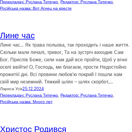
Перекладач: Руслана Титечко
, 
Редактор: Руслана Титечко
, 
Російська назва: Вот Агнец на кресте
Лине час
Лине час… Як трава польова, так проходить і наше життя.
Скільки мали печалі, тривог, Та на зустріч виходив Сам
Бог. Приспів Боже, сили нам дай все пройти, Щоб у вічні
оселі ввійти! О, Господь, ми благаєм, прости Недостойно
прожитіії дні. Всі провини любовʼю покрий І пошли нам
свій мир неземний. Тяжкий шлях – шлях скорбот,…
Лариса Усік
25.12.2024
Перекладач: Руслана Титечко
, 
Редактор: Руслана Титечко
, 
Російська назва: Много лет
Христос Родився