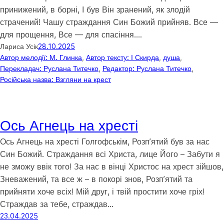
принижений, в борні, І був Він зранений, як злодій
страчений! Чашу страждання Син Божий прийняв. Все —
для прощення, Все — для спасіння.…
Лариса Усік
28.10.2025
Автор мелодії: М. Глинка
, 
Автор тексту: І Скирда
, 
душа
, 
Перекладач: Руслана Титечко
, 
Редактор: Руслана Титечко
, 
Російська назва: Взгляни на крест
Ось Агнець на хресті
Ось Агнець на хресті Голгофськім, Розпʼятий був за нас
Син Божий. Страждання всі Христа, лице Його – Забути я
не зможу ввік того! За нас в вінці Христос на хрест зійшов,
Зневажений, та все ж – в покорі знов, Розпʼятий та
прийняти хоче всіх! Мій друг, і твій простити хоче гріх!
Страждав за тебе, страждав…
23.04.2025