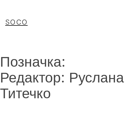
Перейти
до
вмісту
SOCO
Позначка:
Редактор: Руслана
Титечко