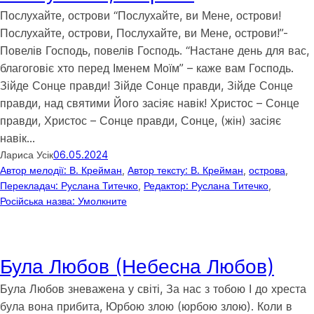
Послухайте, острови “Послухайте, ви Мене, острови!
Послухайте, острови, Послухайте, ви Мене, острови!”-
Повелів Господь, повелів Господь. “Настане день для вас,
благоговіє хто перед Іменем Моїм” – каже вам Господь.
Зійде Сонце правди! Зійде Сонце правди, Зійде Сонце
правди, над святими Його засіяє навік! Христос – Сонце
правди, Христос – Сонце правди, Сонце, (жін) засіяє
навік…
Лариса Усік
06.05.2024
Автор мелодії: В. Крейман
, 
Автор тексту: В. Крейман
, 
острова
, 
Перекладач: Руслана Титечко
, 
Редактор: Руслана Титечко
, 
Російська назва: Умолкните
Була Любов (Небесна Любов)
Була Любов зневажена у світі, За нас з тобою І до хреста
була вона прибита, Юрбою злою (юрбою злою). Коли в