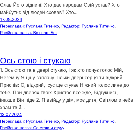
Слав Його віднині! Хто дає народам Свій устав? Хто
майбутнє від людей сховав? Хто…
17.08.2024
Перекладач: Руслана Титечко
, 
Редактор: Руслана Титечко
, 
Російська назва: Вот наш Бог
Ось стою і стукаю
1. Ось стою та в двері стукаю, І як хто почує голос Мій,
Неземну Я ціну заплачу Тільки двері серця ти відкрий
Приспів: О, відкрий, Ісус ще стукає Ніжний голос лине до
тебе. При дверях твоїх Христос все жде, Відгукнись,
інакше Він піде 2. Я ввійду у дім, моє дитя, Світлом з неба
храм твій…
13.07.2024
Перекладач: Руслана Титечко
, 
Редактор: Руслана Титечко
, 
Російська назва: Се стою и стучу