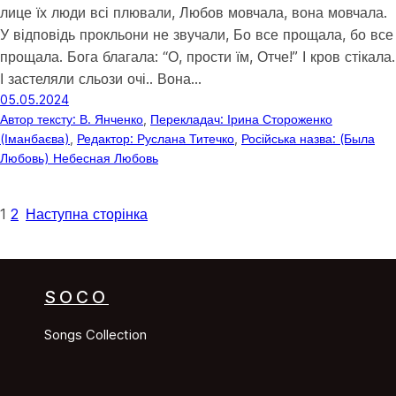
лице їх люди всі плювали, Любов мовчала, вона мовчала.
У відповідь прокльони не звучали, Бо все прощала, бо все
прощала. Бога благала: “О, прости їм, Отче!” І кров стікала.
І застеляли сльози очі.. Вона…
05.05.2024
Автор тексту: В. Янченко
, 
Перекладач: Ірина Стороженко
(Іманбаєва)
, 
Редактор: Руслана Титечко
, 
Російська назва: (Была
Любовь) Небесная Любовь
1
2
Наступна сторінка
SOCO
Songs Collection