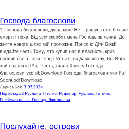
Господа благослови
1. Господа благослови, душа моя: Не страшусь вже більше
смерті і гріха. Від усіх скорбот мене Господь звільнив, До
життя нового шлях мій проложив. Приспів: Діти Божії
віддайте честь Тому, Хто купив нас в власність, кров
пролив свою Поки серце бʼється, віддамо хвалу, Всі Його
хай славлять (3р) Честь, хвала Христу Господа-
благослови-укр.sibDownload Господа-благослови-укр-Full-
Score.pdfDownload
Лариса Усік
13.07.2024
Перекладач: Руслана Титечко
, 
Редактор: Руслана Титечко
, 
Російська назва: Господа благослови
Послухайте, острови