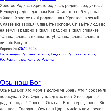
Христос Родився Христо родився, родився, радуйтесь!
Великую радість дав нам Бог, Христос з небес до нас
зійшов, Христос нині родився нам. Христос на землі!
Славте всі Творця! Співайте Господу, Співайте люди всі
на землі! І радісно в хвалі, і радісно в хвалі співайте:
“Слава, слава в вишніх Богу!” Слава, слава, слава в
вишніх Богу, в…
Лариса Усік
25.12.2024
Перекладач: Руслана Титечко
, 
Редактор: Руслана Титечко
, 
Російська назва: Христос Родился
Ось наш Бог
Ось наш Бог Хто моря в долоні увібрав? Хто пісок землі
порахував? Хто Один у владі має все? Хто творінню
радість подає? Приспів: Ось наш Бог, і серед тривог Він
для нас – Твердиня Ось наш Цар – милість нам послав,