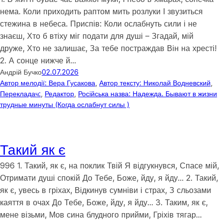
нема. Коли приходить раптом мить розлуки І звузиться
стежина в небеса. Приспів: Коли ослабнуть сили і не
знаєш, Хто б втіху міг подати для душі – Згадай, мій
друже, Хто не залишає, За тебе постраждав Він на хресті!
2. А сонце нижче й…
Андрій Бучко
02.07.2026
Автор мелодії: Вера Гусакова
, 
Автор тексту: Николай Водневский
, 
Перекладач:
, 
Редактор
, 
Російська назва: Надежда. Бывают в жизни
трудные минуты (Когда ослабнут силы )
Такий як є
996 1. Такий, як є, на поклик Твій Я відгукнувся, Спасе мій,
Отримати душі спокій До Тебе, Боже, йду, я йду… 2. Такий,
як є, увесь в гріхах, Відкинув сумніви і страх, З сльозами
каяття в очах До Тебе, Боже, йду, я йду… 3. Таким, як є,
мене візьми, Мов сина блудного прийми, Гріхів тягар…