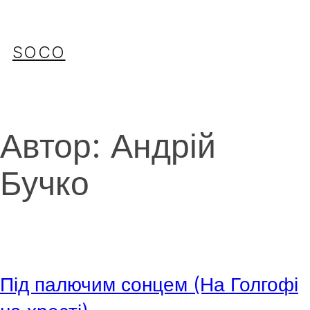
Перейти
до
вмісту
SOCO
Автор:
Андрій
Бучко
Під палючим сонцем (На Голгофі