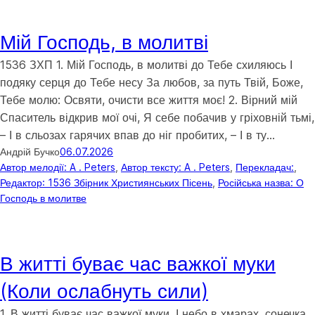
Мій Господь, в молитві
1536 ЗХП 1. Мій Господь, в молитві до Тебе схиляюсь І
подяку серця до Тебе несу За любов, за путь Твій, Боже,
Тебе молю: Освяти, очисти все життя моє! 2. Вірний мій
Спаситель відкрив мої очі, Я себе побачив у гріховній тьмі,
– І в сльозах гарячих впав до ніг пробитих, – І в ту…
Андрій Бучко
06.07.2026
Автор мелодії: A . Peters
, 
Автор тексту: A . Peters
, 
Перекладач:
, 
Редактор: 1536 Збірник Християнських Пісень
, 
Російська назва: О
Господь в молитве
В житті буває час важкої муки
(Коли ослабнуть сили)
1. В житті буває час важкої муки, І небо в хмарах, сонечка