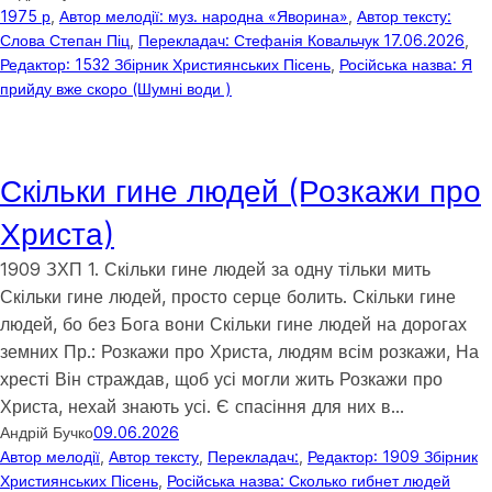
1975 р
, 
Автор мелодії: муз. народна «Яворина»
, 
Автор тексту:
Слова Степан Піц
, 
Перекладач: Стефанія Ковальчук 17.06.2026
, 
Редактор: 1532 Збірник Християнських Пісень
, 
Російська назва: Я
прийду вже скоро (Шумні води )
Скільки гине людей (Розкажи про
Христа)
1909 ЗХП 1. Скільки гине людей за одну тільки мить
Скільки гине людей, просто серце болить. Скільки гине
людей, бо без Бога вони Скільки гине людей на дорогах
земних Пр.: Розкажи про Христа, людям всім розкажи, На
хресті Він страждав, щоб усі могли жить Розкажи про
Христа, нехай знають усі. Є спасіння для них в…
Андрій Бучко
09.06.2026
Автор мелодії
, 
Автор тексту
, 
Перекладач:
, 
Редактор: 1909 Збірник
Християнських Пісень
, 
Російська назва: Сколько гибнет людей