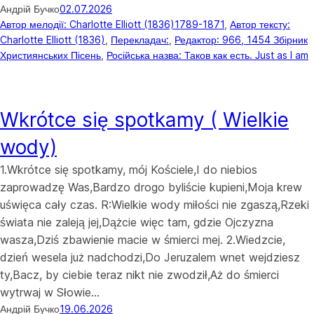
Андрій Бучко
02.07.2026
Автор мелодії: Charlotte Elliott (1836)1789-1871
, 
Автор тексту:
Charlotte Elliott (1836)
, 
Перекладач:
, 
Редактор: 966, 1454 Збірник
Християнських Пісень
, 
Російська назва: Таков как есть. Just as I am
Wkrótce się spotkamy ( Wielkie
wody)
1.Wkrótce się spotkamy, mój Kościele,I do niebios
zaprowadzę Was,Bardzo drogo byliście kupieni,Moja krew
uświęca cały czas. R:Wielkie wody miłości nie zgaszą,Rzeki
świata nie zaleją jej,Dążcie więc tam, gdzie Ojczyzna
wasza,Dziś zbawienie macie w śmierci mej. 2.Wiedzcie,
dzień wesela już nadchodzi,Do Jeruzalem wnet wejdziesz
ty,Bacz, by ciebie teraz nikt nie zwodził,Aż do śmierci
wytrwaj w Słowie…
Андрій Бучко
19.06.2026