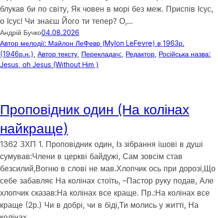
блукав би по світу, Як човен в морі без меж. Приспів Ісус,
о Ісус! Чи знаєш Його ти тепер? О,…
Андрій Бучко
04.08.2026
Автор мелодії: Майлон ЛеФевр (Mylon LeFevre) в 1963р.
(1946р.н.)
, 
Автор тексту
, 
Перекладач:
, 
Редактор
, 
Російська назва:
Jesus, oh Jesus (Without Him )
Проповідник один (На колінах
найкраще)
1362 ЗХП 1. Проповідник один, Із зібрання ішові в душі
сумував:Члени в церкві байдужі, Сам зовсім став
безсилий,Вогню в слові не мав.Хлопчик ось при дорозі,Що
себе забавляє На колінах стоїть, –Пастор руку подав, Але
хлопчик сказав:На колінах все краще. Пр.:На колінах все
краще (2р.) Чи в добрі, чи в біді,Ти молись у житті, На
колінах…