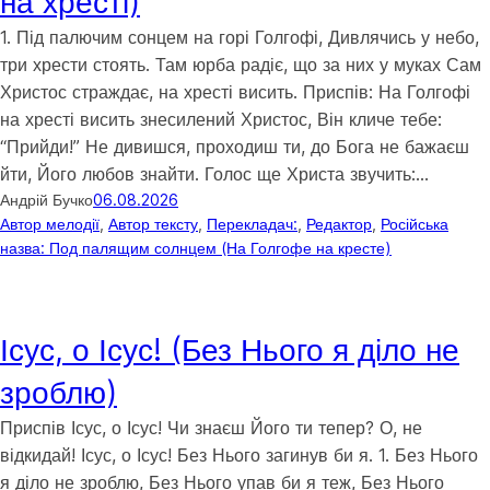
на хресті)
1. Під палючим сонцем на горі Голгофі, Дивлячись у небо,
три хрести стоять. Там юрба радіє, що за них у муках Сам
Христос страждає, на хресті висить. Приспів: На Голгофі
на хресті висить знесилений Христос, Він кличе тебе:
“Прийди!” Не дивишся, проходиш ти, до Бога не бажаєш
йти, Його любов знайти. Голос ще Христа звучить:…
Андрій Бучко
06.08.2026
Автор мелодії
, 
Автор тексту
, 
Перекладач:
, 
Редактор
, 
Російська
назва: Под палящим солнцем (На Голгофе на кресте)
Ісус, о Ісус! (Без Нього я діло не
зроблю)
Приспів Ісус, о Ісус! Чи знаєш Його ти тепер? О, не
відкидай! Ісус, о Ісус! Без Нього загинув би я. 1. Без Нього
я діло не зроблю, Без Нього упав би я теж, Без Нього