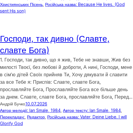
Християнських Пісень
, 
Російська назва: Because He lives. (God
sent His son)
Господи, так дивно (Славте,
славте Бога)
1. Господи, так дивно, що я жив, Тебе не знавши, Жив без
милості Твоєї, без любові й доброти, А нині, Господи, мене
в сім’ю дітей Своїх прийняв Ти, Хочу дякувати й славити
за все Тебе я: Приспів: Славте, славте Бога,
прославляйте Бога, Прославляйте Бога все більше день
за днем. Славте, славте Бога, прославляйте Бога, Перед…
Андрій Бучко
10.07.2026
Автор мелодії: Ian Smale, 1984
, 
Автор тексту: Ian Smale, 1984
, 
Перекладач:
, 
Редактор
, 
Російська назва: Vater, Deine Liebe. I will
Glorify God