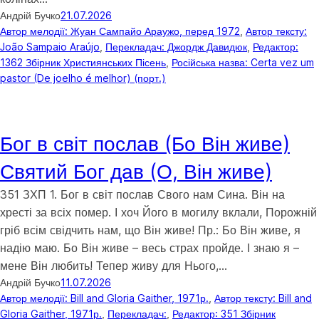
Андрій Бучко
21.07.2026
Автор мелодії: Жуан Сампайо Араужо, перед 1972
, 
Автор тексту:
João Sampaio Araújo
, 
Перекладач: Джордж Давидюк
, 
Редактор:
1362 Збірник Християнських Пісень
, 
Російська назва: Certa vez um
pastor (De joelho é melhor) (порт.)
Бог в світ послав (Бо Він живе)
Святий Бог дав (О, Він живе)
351 ЗХП 1. Бог в світ послав Свого нам Сина. Він на
хресті за всіх помер. І хоч Його в могилу вклали, Порожній
гріб всім свідчить нам, що Він живе! Пр.: Бо Він живе, я
надію маю. Бо Він живе – весь страх пройде. І знаю я –
мене Він любить! Тепер живу для Нього,…
Андрій Бучко
11.07.2026
Автор мелодії: Bill and Gloria Gaither, 1971р.
, 
Автор тексту: Bill and
Gloria Gaither, 1971р.
, 
Перекладач:
, 
Редактор: 351 Збірник