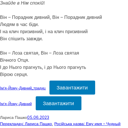
Знайде в Нім спокій!
Він – Порадник дивний, Він – Порадник дивний
Людям в час біди.
І на клич призивний, і на клич призивний
Він спішить завжди.
Він – Лоза святая, Він – Лоза святая
Вічного Отця.
І до Нього прагнуть, і до Нього прагнуть
Вірою серця.
Завантажити
Імʼя-Йому-Дивний_традиц
Завантажити
Імʼя-Йому-Дивний
Лариса Пашко
05.06.2023
Перекладач: Лариса Пашко
, 
Російська назва: Ему имя – Чудный