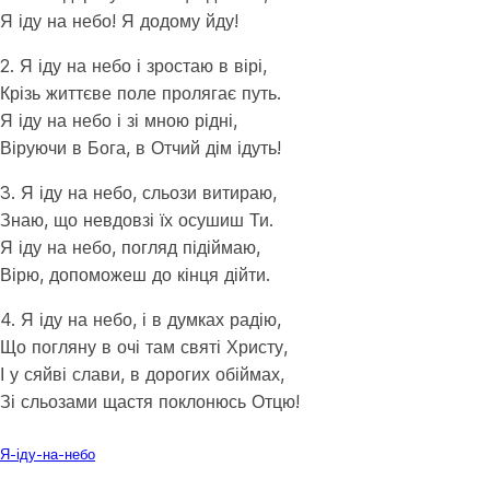
Я іду на небо! Я додому йду!
2. Я іду на небо і зростаю в вірі,
Крізь життєве поле пролягає путь.
Я іду на небо і зі мною рідні,
Віруючи в Бога, в Отчий дім ідуть!
3. Я іду на небо, сльози витираю,
Знаю, що невдовзі їх осушиш Ти.
Я іду на небо, погляд підіймаю,
Вірю, допоможеш до кінця дійти.
4. Я іду на небо, і в думках радію,
Що погляну в очі там святі Христу,
І у сяйві слави, в дорогих обіймах,
Зі сльозами щастя поклонюсь Отцю!
Завантажити
Я-іду-на-небо