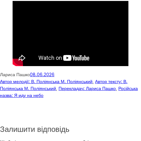
Лариса Пашко
08.06.2026
Автор мелодії: В. Поліянська М. Поліянський
, 
Автор тексту: В.
Поліянська М. Поліянський
, 
Перекладач: Лариса Пашко
, 
Російська
назва: Я иду на небо
Залишити відповідь