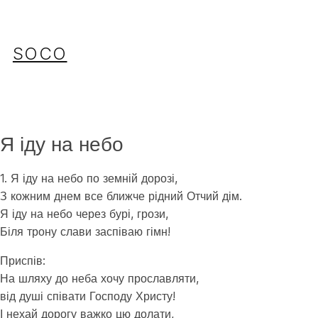
Перейти
до
вмісту
SOCO
Я іду на небо
1. Я іду на небо по земній дорозі,
З кожним днем все ближче рідний Отчий дім.
Я іду на небо через бурі, грози,
Біля трону слави заспіваю гімн!
Приспів:
На шляху до неба хочу прославляти,
від душі співати Господу Христу!
І нехай дорогу важко цю долати,