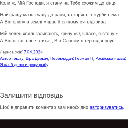
Коли ж, Мій Господи, я стану на Тебе схожим до кінця
Найкращу мазь кладу до рани, та користі з журби нема
А Він слину в землі мішає й сліпому очі відкрива
Мій човен хвилі заливають, кричу «О, Спасе, я втону!»
А Він встає і все втихає, Він Словом вітер відвернув
Лариса Усік
17.04.2024
Автор тексту: Віра Деркач
, 
Перекладач: Герман П
, 
Російська назва:
Я хлеб делю и режу рыбу
Залишити відповідь
Щоб відправити коментар вам необхідно
авторизуватись
.