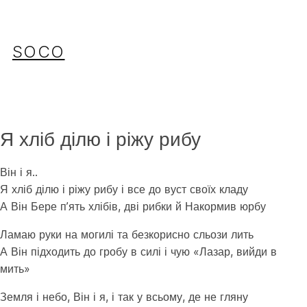
Перейти
до
вмісту
SOCO
Я хліб ділю і ріжу рибу
Він і я..
Я хліб ділю і ріжу рибу і все до вуст своїх кладу
А Він Бере п’ять хлібів, дві рибки й Накормив юрбу
Ламаю руки на могилі та безкорисно сльози лить
А Він підходить до гробу в силі і чую «Лазар, вийди в
мить»
Земля і небо, Він і я, і так у всьому, де не гляну