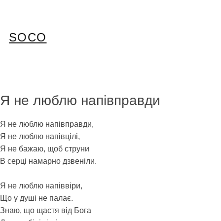
Перейти
до
вмісту
SOCO
Я не люблю напівправди
Я не люблю напівправди,
Я не люблю напівцілі,
Я не бажаю, щоб струни
В серці намарно дзвеніли.
Я не люблю напіввіри,
Що у душі не палає.
Знаю, що щастя від Бога