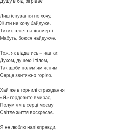
Душу в біді зігріває.
Лиш існування не хочу,
Жити не хочу байдуже.
Тихих тенет напівсмерті
Мабуть, боюся найдужче.
Тож, як віддатись – навіки:
Духом, душею і тілом,
Так щоби полум‘ям ясним
Серце звитяжно горіло.
Хай же в горнилі страждання
«Я» гордовите вмирає,
Полум‘ям в серці моєму
Світле життя воскресає.
Я не люблю напівправди,