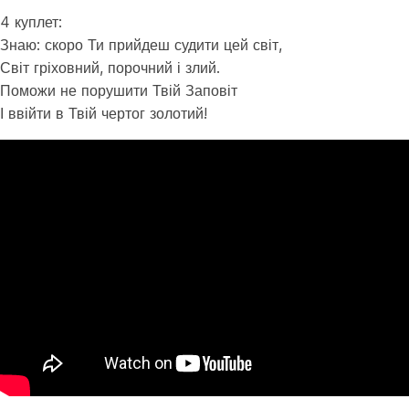
4 куплет:
Знаю: скоро Ти прийдеш судити цей світ,
Світ гріховний, порочний і злий.
Поможи не порушити Твій Заповіт
І ввійти в Твій чертог золотий!