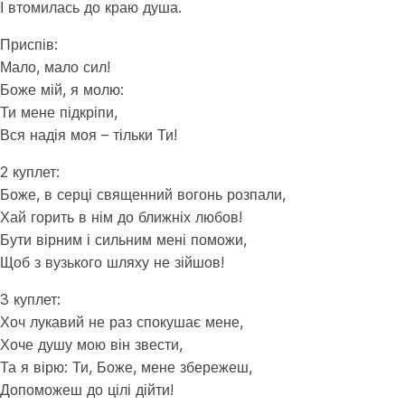
І втомилась до краю душа.
Приспів:
Мало, мало сил!
Боже мій, я молю:
Ти мене підкріпи,
Вся надія моя – тільки Ти!
2 куплет:
Боже, в серці священний вогонь розпали,
Хай горить в нім до ближніх любов!
Бути вірним і сильним мені поможи,
Щоб з вузького шляху не зійшов!
3 куплет:
Хоч лукавий не раз спокушає мене,
Хоче душу мою він звести,
Та я вірю: Ти, Боже, мене збережеш,
Допоможеш до цілі дійти!