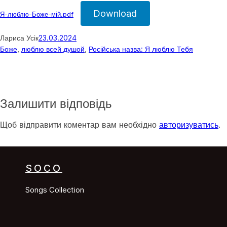
Download
Я-люблю-Боже-мій.pdf
Лариса Усік
23.03.2024
Боже
, 
люблю всей душой
, 
Російська назва: Я люблю Тебя
Залишити відповідь
Щоб відправити коментар вам необхідно
авторизуватись
.
SOCO
Songs Collection