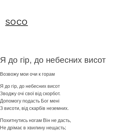
Перейти
до
вмісту
SOCO
Я до гір, до небесних висот
Возвожу мои очи к горам
Я до гір, до небесних висот
Зводжу очі свої від скорбот.
Допомогу подасть Бог мені
З висоти, від скарбів неземних.
Похитнутись ногам Він не дасть,
Не дрімає в хвилину нещасть;