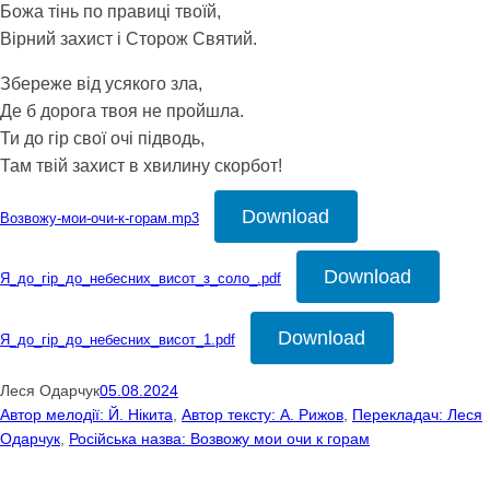
Божа тінь по правиці твоїй,
Вірний захист і Сторож Святий.
Збереже від усякого зла,
Де б дорога твоя не пройшла.
Ти до гір свої очі підводь,
Там твій захист в хвилину скорбот!
Download
Возвожу-мои-очи-к-горам.mp3
Download
Я_до_гір_до_небесних_висот_з_соло_.pdf
Download
Я_до_гір_до_небесних_висот_1.pdf
Леся Одарчук
05.08.2024
Автор мелодії: Й. Нікита
, 
Автор тексту: А. Рижов
, 
Перекладач: Леся
Одарчук
, 
Російська назва: Возвожу мои очи к горам