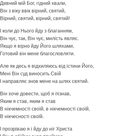
Дивний мій Бог, гідний хвали,
Він з віку ввік вірний, святий,
Вірний, святий, вірний, святий!
І коли до Нього йду з благанням,
Він чує, так, Він чує, милість являє.
Якщо я вірно йду Його шляхами,
Готовий він мене благословляти.
Але як десь я відхиляюсь від істини Його,
Мені Він суд виносить Свій
І направляє знов мене на шлях святий.
Він хоче довести, щоб я пізнав,
Яким я став, яким я став
В нікчемності своїй, в нікчемності своїй,
В нікчесності своїй.
І прозріваю я і йду до ніг Христа