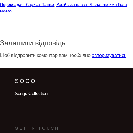
Перекладач: Лариса Пашко
, 
Російська назва: Я славлю имя Бога
моего
Залишити відповідь
Щоб відправити коментар вам необхідно
авторизуватись
.
SOCO
Songs Collection
GET IN TOUCH