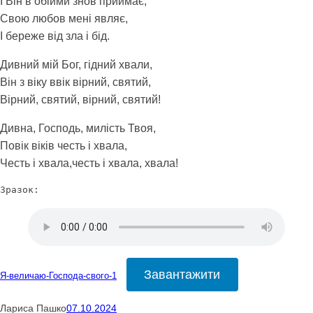
І Він в обійми знов приймає,
Свою любов мені являє,
І береже від зла і бід.
Дивний мій Бог, гідний хвали,
Він з віку ввік вірний, святий,
Вірний, святий, вірний, святий!
Дивна, Господь, милість Твоя,
Повік віків честь і хвала,
Честь і хвала,честь і хвала, хвала!
Зразок:
Завантажити
Я-величаю-Господа-свого-1
Лариса Пашко
07.10.2024