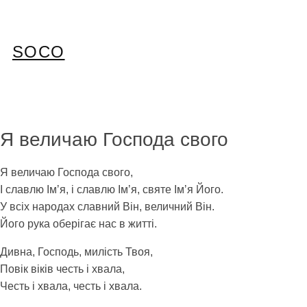
Перейти
до
вмісту
SOCO
Я величаю Господа свого
Я величаю Господа свого,
І славлю Імʼя, і славлю Імʼя, святе Імʼя Його.
У всіх народах славний Він, величний Він.
Його рука оберігає нас в житті.
Дивна, Господь, милість Твоя,
Повік віків честь і хвала,
Честь і хвала, честь і хвала.