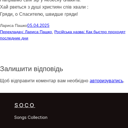
Хай рветься з душі християн спів хвали :
Гряди, о Спасителю, швидше гряди!
Лариса Пашко
05.04.2025
Перекладач: Лариса Пашко
, 
Російська назва: Как быстро проходят
последние дни
Залишити відповідь
Щоб відправити коментар вам необхідно
авторизуватись
.
SOCO
Songs Collection