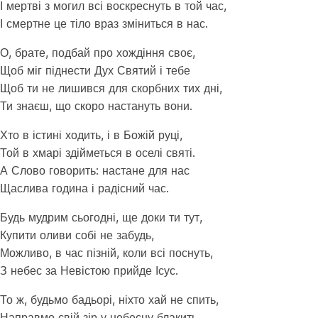
І мертві з могил всі воскреснуть в той час,
І смертне це тіло враз зміниться в нас.
О, брате, подбай про хождіння своє,
Щоб міг піднести Дух Святий і тебе
Щоб ти не лишився для скорбних тих дні,
Ти знаєш, що скоро настануть вони.
Хто в істині ходить, і в Божій руці,
Той в хмарі здійметься в оселі святі.
А Слово говорить: настане для нас
Щаслива година і радісний час.
Будь мудрим сьогодні, ще доки ти тут,
Купити оливи собі не забудь,
Можливо, в час пізній, коли всі поснуть,
З небес за Невістою прийде Ісус.
То ж, будьмо бадьорі, ніхто хай не спить,
Направмо свій зір у небесну блакить.