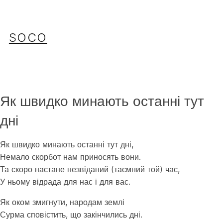
Перейти
до
вмісту
SOCO
Як швидко минають останні тут
дні
Як швидко минають останні тут дні,
Немало скорбот нам приносять вони.
Та скоро настане незвіданий (таємний той) час,
У ньому відрада для нас і для вас.
Як оком змигнути, народам землі
Сурма сповістить, що закінчились дні.