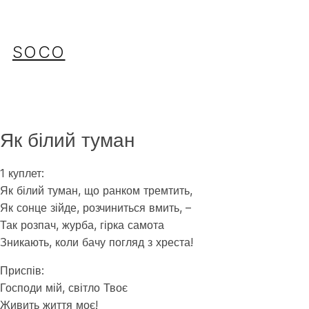
Перейти
до
вмісту
SOCO
Як білий туман
1 куплет:
Як білий туман, що ранком тремтить,
Як сонце зійде, розчиниться вмить, –
Так розпач, журба, гірка самота
Зникають, коли бачу погляд з хреста!
Приспів:
Господи мій, світло Твоє
Живить життя моє!