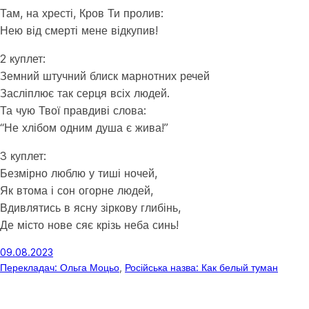
Там, на хресті, Кров Ти пролив:
Нею від смерті мене відкупив!
2 куплет:
Земний штучний блиск марнотних речей
Засліплює так серця всіх людей.
Та чую Твої правдиві слова:
“Не хлібом одним душа є жива!”
3 куплет:
Безмірно люблю у тиші ночей,
Як втома і сон огорне людей,
Вдивлятись в ясну зіркову глибінь,
Де місто нове сяє крізь неба синь!
09.08.2023
Перекладач: Ольга Моцьо
, 
Російська назва: Как белый туман