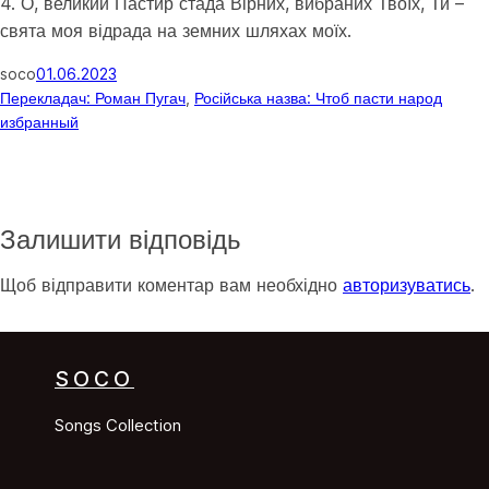
4. О, великий Пастир стада Вірних, вибраних Твоїх, Ти –
свята моя відрада на земних шляхах моїх.
soco
01.06.2023
Перекладач: Роман Пугач
, 
Російська назва: Чтоб пасти народ
избранный
Залишити відповідь
Щоб відправити коментар вам необхідно
авторизуватись
.
SOCO
Songs Collection