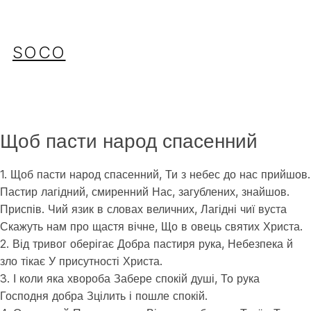
Перейти
до
вмісту
SOCO
Щоб пасти народ спасенний
1. Щоб пасти народ спасенний, Ти з небес до нас прийшов.
Пастир лагідний, смиренний Нас, загублених, знайшов.
Приспів. Чий язик в словах величних, Лагідні чиї вуста
Скажуть нам про щастя вічне, Що в овець святих Христа.
2. Від тривог оберігає Добра пастиря рука, Небезпека й
зло тікає У присутності Христа.
3. І коли яка хвороба Забере спокій душі, То рука
Господня добра Зцілить і пошле спокій.