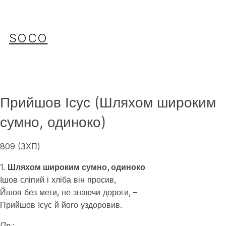
Перейти
до
вмісту
SOCO
Прийшов Ісус (Шляхом широким
сумно, одиноко)
809 (ЗХП)
1.
Шляхом широким сумно, одиноко
Ішов сліпий і хліба він просив,
Йшов без мети, не знаючи дороги, –
Прийшов Ісус й його уздоровив.
Пр.: