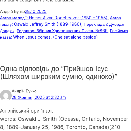
Андрій Бучко
28.10.2025
Автор мелодії: Homer Alvan Rodeheaver (1880 – 1955)
, 
Автор
тексту: Oswald Jeffrey Smith (1889-1986)
, 
Перекладач: Джордж
Давдюк
, 
Редактор: Збірник Християнських Пісень №869
, 
Російська
назва: When Jesus comes. (One sat alone beside)
Одна відповідь до “Прийшов Ісус
(Шляхом широким сумно, одиноко)”
Андрій Бучко
28 Жовтня, 2025 at 2:32 am
Англійський ориґінал:
words:
Oswald J. Smith (Odessa, Ontario, November
8, 1889–January 25, 1986, Toronto, Canada)(210