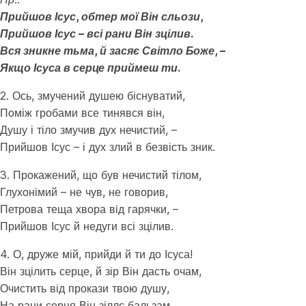
Прийшов Ісус, обтер мої Він сльози,
Прийшов Ісус – всі рани Він зцілив.
Вся зникне тьма, й засяє Світло Боже, –
Якщо Ісуса в серце приймеш ти.
2. Ось, змучений душею біснуватий,
Поміж гробами все тинявся він,
Душу і тіло змучив дух нечистий, –
Прийшов Ісус – і дух злий в безвість зник.
3. Прокажений, що був нечистий тілом,
Глухонімий – не чув, не говорив,
Петрова теща хвора від гарячки, –
Прийшов Ісус й недуги всі зцілив.
4. О, друже мій, прийди й ти до Ісуса!
Він зцілить серце, й зір Він дасть очам,
Очистить від прокази твою душу,
На рани серця Він зіллє бальзам.