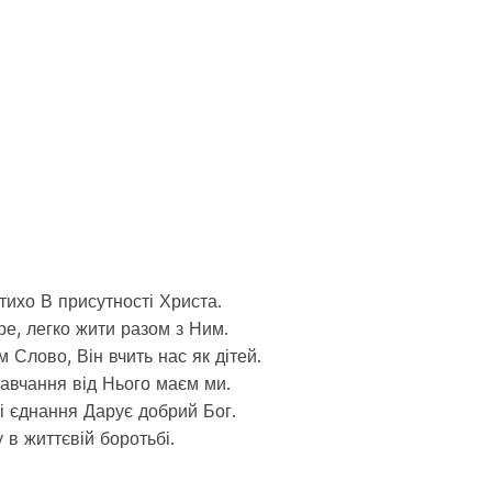
я тихо В присутності Христа.
ре, легко жити разом з Ним.
 Слово, Він вчить нас як дітей.
навчання від Нього маєм ми.
ді єднання Дарує добрий Бог.
в життєвій боротьбі.