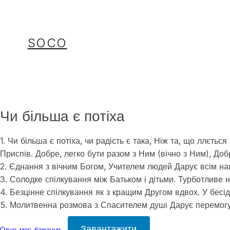
Перейти
до
вмісту
SOCO
Чи більша є потіха
1. Чи більша є потіха, чи радість є така, Ніж та, що ллєтьс
Приспів. Добре, легко бути разом з Ним (вічно з Ним), Доб
2. Єднання з вічним Богом, Учителем людей Дарує всім нам
3. Солодке спілкування між Батьком і дітьми. Турботливе 
4. Безцінне спілкування як з кращим Другом вдвох. У бесі
5. Молитвенна розмова з Спасителем душі Дарує перемогу 
Завантажити
Одне-моє-бажання