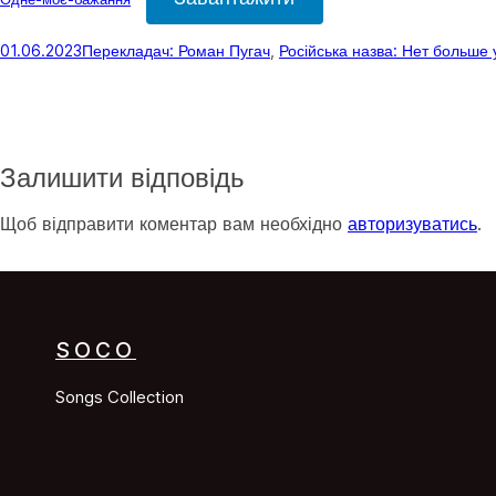
01.06.2023
Перекладач: Роман Пугач
, 
Російська назва: Нет больше
Залишити відповідь
Щоб відправити коментар вам необхідно
авторизуватись
.
SOCO
Songs Collection