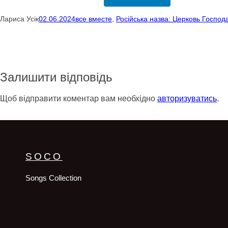
Лариса Усік
02.06.2024
все вместе
, 
Російська назва: Церковь Господ
Залишити відповідь
Щоб відправити коментар вам необхідно
авторизуватись
.
SOCO
Songs Collection