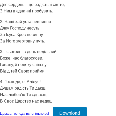
Для сердець – це радість й свято,
З Ним в єднанні пробувать.
2. Наші хай уста невпинно
Дяку Господу несуть
За Ісуса Кров невинну,
За Його жертовну путь.
3. І сьогодні в день недільний,
Боже, нас благослови.
І хвалу, й подяку спільну
Від дітей Своїх прийми.
4. Господи, о, Алілуя!
Душам радість Ти даєш,
Нас любов’ю Ти єднаєш,
В Своє Царство нас ведеш.
Download
Церква-Господа-всі-спільно.pdf