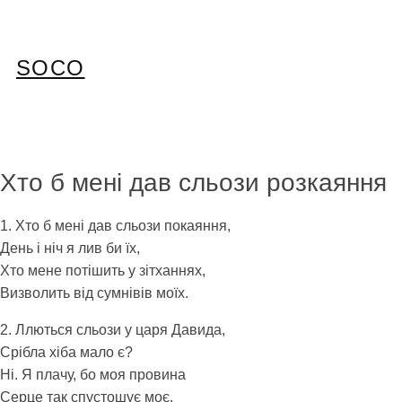
Перейти
до
вмісту
SOCO
Хто б мені дав сльози розкаяння
1. Хто б мені дав сльози покаяння,
День і ніч я лив би їх,
Хто мене потішить у зітханнях,
Визволить від сумнівів моїх.
2. Ллються сльози у царя Давида,
Срібла хіба мало є?
Ні. Я плачу, бо моя провина
Серце так спустошує моє.