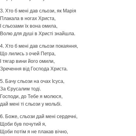
3. Хто б мені дав сльози, як Марія
Плакала в ногах Христа,
І сльозами їх вона омила,
Волю для душі в Христі знайшла.
4. Хто б мені дав сльози покаяння,
Що лились з очей Петра,
І тягар вини його омили,
Зречення від Господа Христа.
5. Бачу сльози на очах Ісуса,
За Єрусалим тоді.
Господи, до Тебе я молюся,
дай мені ті сльози у мольбі.
6. Боже, сльози дай мені сердечні,
Щоби був почутий я,
Щоби потім я не плакав вічно,