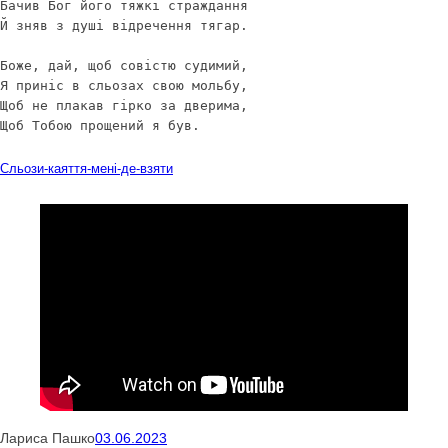
Бачив Бог його тяжкі страждання

Й зняв з душі відречення тягар.

Боже, дай, щоб совiстю судимий,

Я принiс в сльозах свою мольбу,

Щоб не плакав гiрко за дверима,

Щоб Тобою прощений я був.
Завантажити
Сльози-каяття-менi-де-взяти
Лариса Пашко
03.06.2023