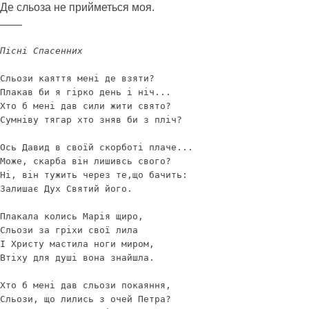
Де сльоза не прийметься моя.
——
Пiснi Спасенних
Сльози каяття менi де взяти?

Плакав би я гiрко день i нiч...

Хто б менi дав сили жити свято?

Сумнiву тягар хто зняв би з плiч?

Ось Давид в своїй скорботi плаче...

Може, скарба вiн лишивсь свого?

Нi, вiн тужить через те,що бачить:

Залишає Дух Святий його.

Плакала колись Марiя щиро,

Сльози за гріхи свої лила

I Христу мастила ноги миром,

Втіху для душі вона знайшла.

Хто б менi дав сльози покаяння,

Сльози, що лились з очей Петра?
