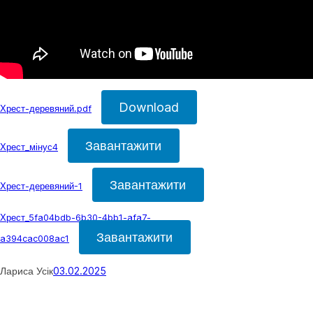
Download
Хрест-деревяний.pdf
Завантажити
Хрест_мінус4
Завантажити
Хрест-деревяний-1
Хрест_5fa04bdb-6b30-4bb1-afa7-
Завантажити
a394cac008ac1
Лариса Усік
03.02.2025