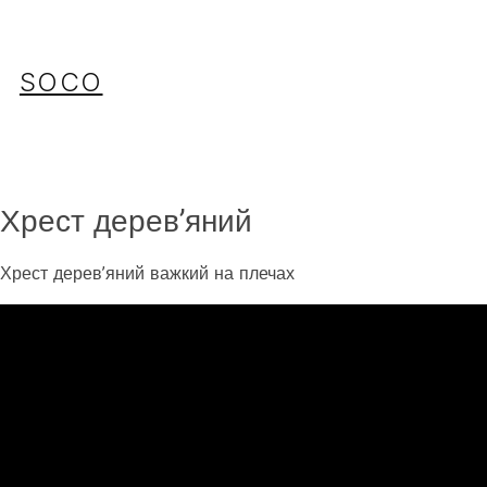
Перейти
до
вмісту
SOCO
Хрест дерев’яний
Хрест дерев’яний важкий на плечах