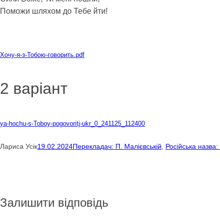
Поможи шляхом до Тебе йти!
Download
Хочу-я-з-Тобою-говорить.pdf
2 варіант
Завантажити
ya-hochu-s-Toboy-pogovoritj-ukr_0_241125_112400
Лариса Усік
19.02.2024
Перекладач: П. Малієвській
, 
Російська назва:
Залишити відповідь