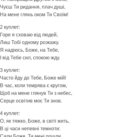
Чуєш Ти ридання, плач душi,
На мене глянь оком Ти Своїм!
2 куплет:
Горе я сховаю вiд людей,
Лиш Тобi одному розкажу.
Я надiюсь, Боже, на Тебе,
I вiд Тебе сил, спокою жду.
3 куплет:
Часто йду до Тебе, Боже мiй!
В час, коли темрява є кругом,
Щоб на мене глянув Ти з небес,
Серце освiтив моє Ти знов.
4 куплет:
О, як тяжко, Боже, в свiтi жить,
В цi часи непевні темноти:
Сили Боже, Ти менi пошли,