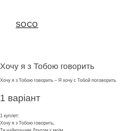
Перейти
до
вмісту
SOCO
Хочу я з Тобою говорить
Хочу я з Тобою говорить – Я хочу с Тобой поговорить
1 варіант
1 куплет:
Хочу я з Тобою говорить,
Ти найкращим Другом є моїм,