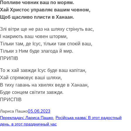
Попливе човник ваш по морям.
Хай Христос управляє вашим човном,
Щоб щасливо плисти в Ханаан.
Злі вітри ще не раз на шляху стрінуть вас,
І накриють ваш човен шторми,
Тільки там, де Ісус, тільки там спокій ваш,
Тільки з Ним буде злагода й мир.
ПРИПІВ
То ж хай завжди Ісус буде ваш капітан,
Хай спрямовує ваші шляхи,
В тиху гавань на хвилях веде в Ханаан,
Буде сонцем світити завжди.
ПРИСПІВ
Лариса Пашко
05.06.2023
Перекладач: Лариса Пашко
, 
Російська назва: В этот радостный
день, в этот праздничный час