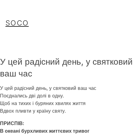
Перейти
до
вмісту
SOCO
У цей радісний день, у святковий
ваш час
У цей радісний день, у святковий ваш час
Поєднались дві долі в одну.
Щоб на тихих і буряних хвилях життя
Вдвох пливти у країну святу.
ПРИСПІВ:
В океані бурхливих життєвих тривог