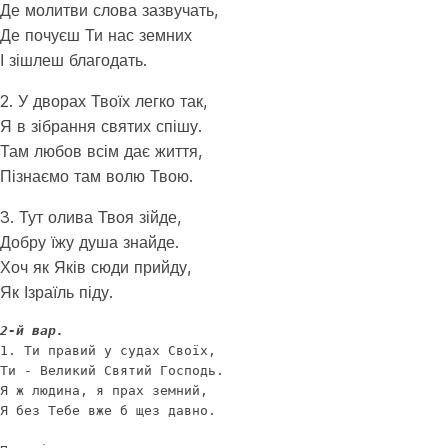
Де молитви слова зазвучать,
Де почуєш Ти нас земних
І зішлеш благодать.
2. У дворах Твоїх легко так,
Я в зібрання святих спішу.
Там любов всім дає життя,
Пізнаємо там волю Твою.
3. Тут олива Твоя зійде,
Добру їжу душа знайде.
Хоч як Яків сюди прийду,
Як Ізраїль піду.
2-й вар.
1. Ти правий у судах Своїх,

Ти - Великий Святий Господь. 

Я ж людина, я прах земний,

Я без Тебе вже б щез давно. 
