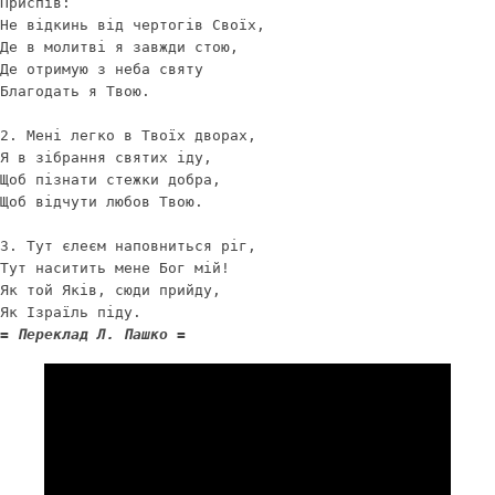
Приспів:  

Не відкинь від чертогів Своїх,

Де в молитві я завжди стою,

Де отримую з неба святу

Благодать я Твою.  

2. Мені легко в Твоїх дворах,

Я в зібрання святих іду,

Щоб пізнати стежки добра,

Щоб відчути любов Твою.

3. Тут єлеєм наповниться ріг,

Тут наситить мене Бог мій!

Як той Яків, сюди прийду,

= Переклад Л. Пашко =