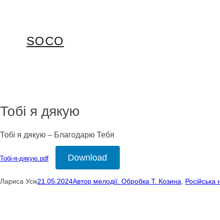
Перейти
до
вмісту
SOCO
Тобі я дякую
Тобі я дякую – Благодарю Тебя
Download
Тобі-я-дякую.pdf
Лариса Усік
21.05.2024
Автор мелодії: Обробка Т. Козина
, 
Російська 