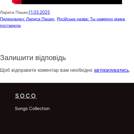
Лариса Пашко
11.03.2025
Перекладач: Лариса Пашко
, 
Російська назва: Ты наверно мама
постарела
Залишити відповідь
Щоб відправити коментар вам необхідно
авторизуватись
.
SOCO
Songs Collection