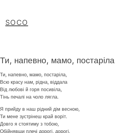
Перейти
до
вмісту
SOCO
Ти, напевно, мамо, постаріла
Ти, напевно, мамо, постаріла,
Всю красу нам, рідна, віддала
Від любові й горя посивіла,
Тінь печалі на чоло лягла.
Я прийду в наш рідний дім весною,
Ти мене зустрінеш край воріт.
Довго я стоятиму з тобою,
Обійнявши плечі дорогі, дорогі.