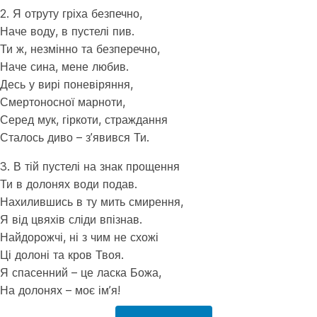
2. Я отруту гріха безпечно,
Наче воду, в пустелі пив.
Ти ж, незмінно та безперечно,
Наче сина, мене любив.
Десь у вирі поневіряння,
Смертоносної марноти,
Серед мук, гіркоти, страждання
Сталось диво – з’явився Ти.
3. В тій пустелі на знак прощення
Ти в долонях води подав.
Нахилившись в ту мить смирення,
Я від цвяхів сліди впізнав.
Найдорожчі, ні з чим не схожі
Ці долоні та кров Твоя.
Я спасенний – це ласка Божа,
На долонях – моє ім’я!