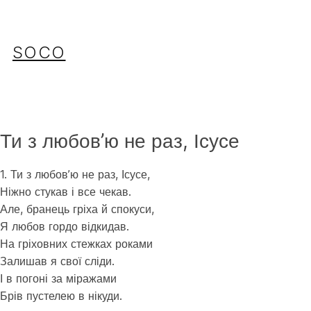
Перейти
до
вмісту
SOCO
Ти з любов’ю не раз, Ісусе
1. Ти з любов’ю не раз, Ісусе,
Ніжно стукав і все чекав.
Але, бранець гріха й спокуси,
Я любов гордо відкидав.
На гріховних стежках роками
Залишав я свої сліди.
І в погоні за міражами
Брів пустелею в нікуди.