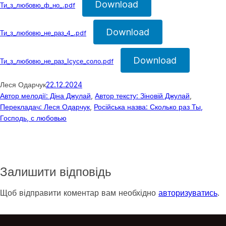
Download
Ти_з_любовю_ф_но_.pdf
Download
Ти_з_любовю_не_раз_4_.pdf
Download
Ти_з_любовю_не_раз_Ісусе_соло.pdf
Леся Одарчук
22.12.2024
Автор мелодії: Діна Джулай
, 
Автор тексту: Зіновій Джулай
, 
Перекладач: Леся Одарчук
, 
Російська назва: Сколько раз Ты,
Господь, с любовью
Залишити відповідь
Щоб відправити коментар вам необхідно
авторизуватись
.