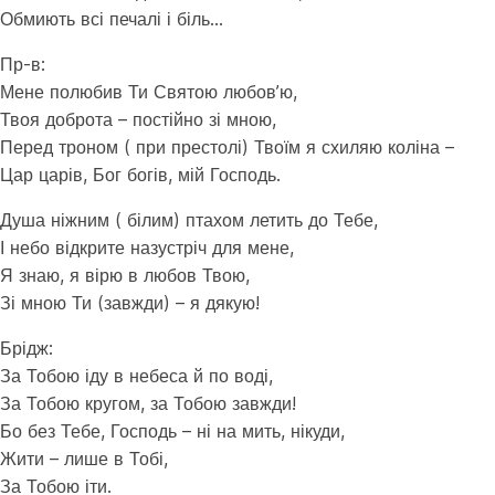
Обмиють всі печалі і біль…
Пр-в:
Мене полюбив Ти Святою любов’ю,
Твоя доброта – постійно зі мною,
Перед троном ( при престолі) Твоїм я схиляю коліна –
Цар царів, Бог богів, мій Господь.
Душа ніжним ( білим) птахом летить до Тебе,
І небо відкрите назустріч для мене,
Я знаю, я вірю в любов Твою,
Зі мною Ти (завжди) – я дякую!
Брідж:
За Тобою іду в небеса й по воді,
За Тобою кругом, за Тобою завжди!
Бо без Тебе, Господь – ні на мить, нікуди,
Жити – лише в Тобі,
За Тобою іти.