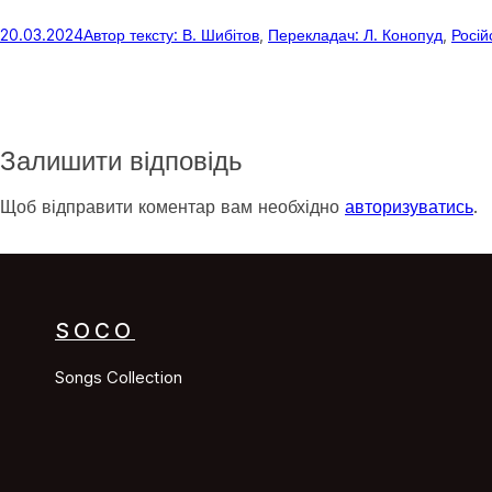
20.03.2024
Автор тексту: В. Шибітов
, 
Перекладач: Л. Конопуд
, 
Росій
Залишити відповідь
Щоб відправити коментар вам необхідно
авторизуватись
.
SOCO
Songs Collection