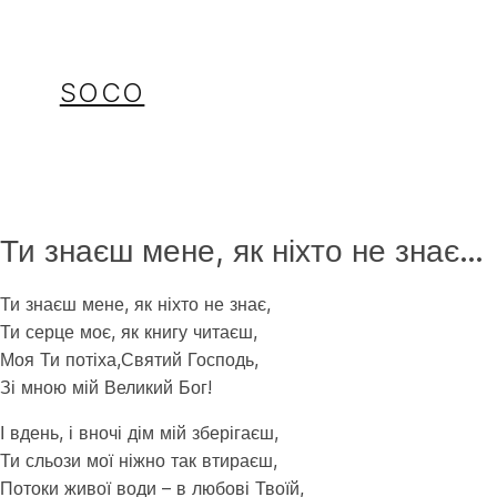
Перейти
до
вмісту
SOCO
Ти знаєш мене, як ніхто не знає…
Ти знаєш мене, як ніхто не знає,
Ти серце моє, як книгу читаєш,
Моя Ти потіха,Святий Господь,
Зі мною мій Великий Бог!
І вдень, і вночі дім мій зберігаєш,
Ти сльози мої ніжно так втираєш,
Потоки живої води – в любові Твоїй,