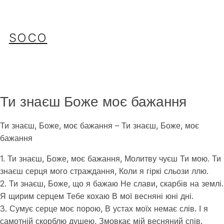
Перейти
до
вмісту
SOCO
Ти знаєш Боже моє бажання
Ти знаєш, Боже, моє бажання – Ти знаєш, Боже, моє
бажання
1. Ти знаєш, Боже, моє бажання, Молитву чуєш Ти мою. Ти
знаєш серця мого страждання, Коли я гіркі сльози ллю.
2. Ти знаєш, Боже, що я бажаю Не слави, скарбів на землі.
Я щирим серцем Тебе кохаю В мої весняні юні дні.
3. Сумує серце моє порою, В устах моїх немає слів. І я
самотній скорблю душею, Змовкає мій весняний спів.