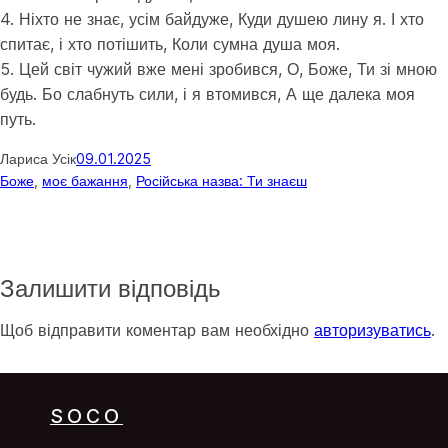
4. Ніхто не знає, усім байдуже, Куди душею лину я. І хто
спитає, і хто потішить, Коли сумна душа моя.
5. Цей світ чужий вже мені зробився, О, Боже, Ти зі мною
будь. Бо слабнуть сили, і я втомився, А ще далека моя
путь.
Лариса Усік
09.01.2025
Боже
, 
моє бажання
, 
Російська назва: Ти знаєш
Залишити відповідь
Щоб відправити коментар вам необхідно
авторизуватись
.
SOCO