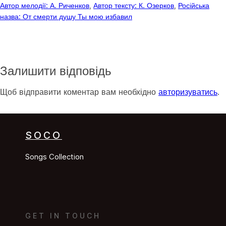
Автор мелодії: А. Риченков
, 
Автор тексту: К. Озерков
, 
Російська
назва: От смерти душу Ты мою избавил
Залишити відповідь
Щоб відправити коментар вам необхідно
авторизуватись
.
SOCO
Songs Collection
GET IN TOUCH