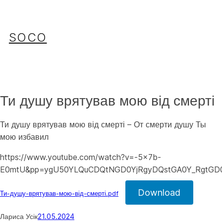
Перейти
до
вмісту
SOCO
Ти душу врятував мою від смерті
Ти душу врятував мою від смерті – От смерти душу Ты
мою избавил
https://www.youtube.com/watch?v=-5x7b-
E0mtU&pp=ygU50YLQuCDQtNGD0YjRgyDQstGA0Y_RgtGD
Download
Ти-душу-врятував-мою-від-смерті.pdf
Лариса Усік
21.05.2024