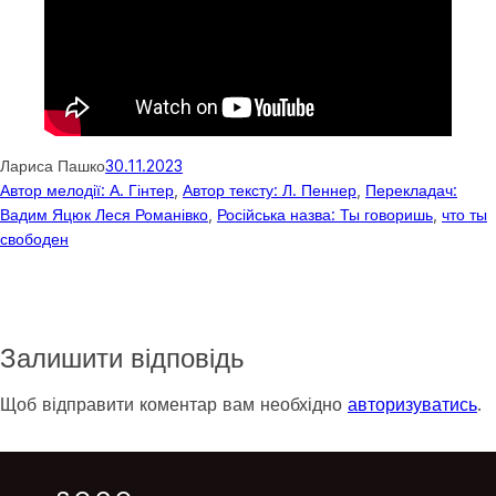
Лариса Пашко
30.11.2023
Автор мелодії: А. Гінтер
, 
Автор тексту: Л. Пеннер
, 
Перекладач:
Вадим Яцюк Леся Романівко
, 
Російська назва: Ты говоришь
, 
что ты
свободен
Залишити відповідь
Щоб відправити коментар вам необхідно
авторизуватись
.