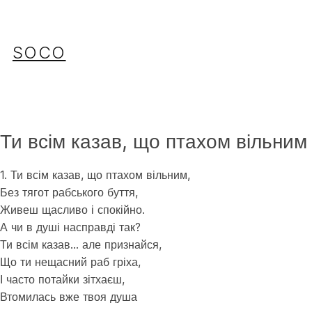
Перейти
до
вмісту
SOCO
Ти всім казав, що птахом вільним
1. Ти всім казав, що птахом вільним,
Без тягот рабського буття,
Живеш щасливо і спокійно.
А чи в душі насправді так?
Ти всім казав… але признайся,
Що ти нещасний раб гріха,
І часто потайки зітхаєш,
Втомилась вже твоя душа