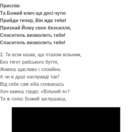
Приспів:
Та Божий клич ще досі чути:
Прийди тепер, Він жде тебе!
Признай Йому своє безсилля,
Спаситель визволить тебе!
Спаситель визволить тебе!
2. Ти всім казав, що птахом вільним,
Без тягот рабського буття,
Живеш щасливо і спокійно.
А чи в душі насправді так?
Від себе сам хіба сховаєшсь
Хоч кажеш гордо: «Вільний я»?
Ти ж голос Божий заглушаєш,