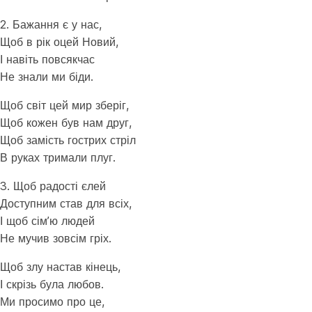
2. Бажання є у нас,
Щоб в рік оцей Новий,
І навіть повсякчас
Не знали ми біди.
Щоб світ цей мир зберіг,
Щоб кожен був нам друг,
Щоб замість гострих стріл
В руках тримали плуг.
3. Щоб радості єлей
Доступним став для всіх,
І щоб сім’ю людей
Не мучив зовсім гріх.
Щоб злу настав кінець,
І скрізь була любов.
Ми просимо про це,