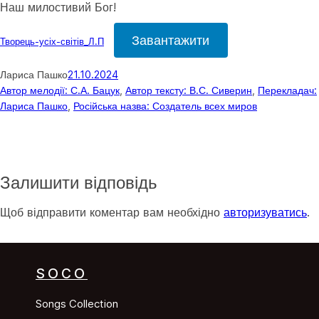
Наш милостивий Бог!
Завантажити
Творець-усіх-світів_Л.П
Лариса Пашко
21.10.2024
Автор мелодії: С.А. Бацук
, 
Автор тексту: В.С. Сиверин
, 
Перекладач:
Лариса Пашко
, 
Російська назва: Создатель всех миров
Залишити відповідь
Щоб відправити коментар вам необхідно
авторизуватись
.
SOCO
Songs Collection