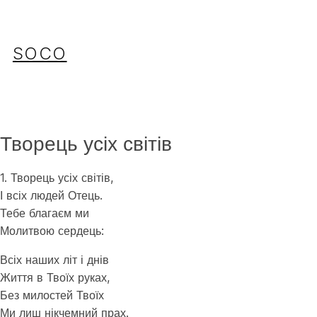
Перейти
до
вмісту
SOCO
Творець усіх світів
1. Творець усіх світів,
І всіх людей Отець.
Тебе благаєм ми
Молитвою сердець:
Всіх наших літ і днів
Життя в Твоїх руках,
Без милостей Твоїх
Ми лиш нікчемний прах.