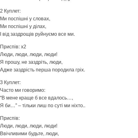
2 Куплет:
Ми поспішні у словах,
Ми поспішні у ділах,
І від заздрощів руйнуємо все ми.
Приспів: x2
Люди, люди, люди, люди!
Я прошу, не заздріть, люди,
Адже заздрість перша породила гріх.
3 Куплет:
Часто ми говоримо:
“В мене краще б все вдалось…,
Я би…” – тільки лиш по суті ми ніхто..
Приспів:
Люди, люди, люди, люди!
Ввічливими будьте, люди,