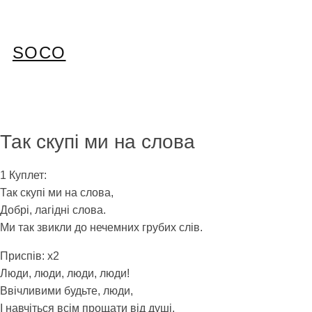
Перейти
до
вмісту
SOCO
Так скупі ми на слова
1 Куплет:
Так скупі ми на слова,
Добрі, лагідні слова.
Ми так звикли до нечемних грубих слів.
Приспів: x2
Люди, люди, люди, люди!
Ввічливими будьте, люди,
І навчіться всім прощати від душі.