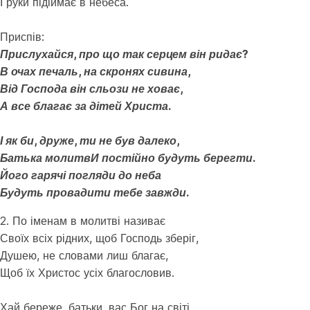
І руки підіймає в небеса.
⠀
Приспів:
Прислухайся, про що так серцем він ридає?
В очах печаль, на скронях сивина,
Від Господа він сльози не ховає,
А все благає за дітей Христа.
⠀
І як би, друже, ти не був далеко,
Батька молитвИ постійно будуть берегти.
Його гарячі погляди до неба
Будуть провадити тебе завжди.
2. По іменам в молитві називає
Своїх всіх рідних, щоб Господь зберіг,
Душею, не словами лиш благає,
Щоб їх Христос усіх благословив.
⠀
Хай береже, батьки, вас Бог на світі,