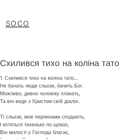
Перейти
до
вмісту
SOCO
Схилився тихо на коліна тато
1. Схилився тихо на коліна тато…
Не бачать люди сльози, бачить Бог.
Можливо, дивно чоловіку плакать,
Та він веде з Христом свій діалог.
⠀
Ті сльози, мов перлинами спадають,
І котяться тихенько по щоках,
Він милості у Господа благає,