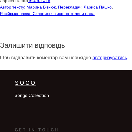
Лариса Пашко
16.06.2026
Автор тексту: Марина Візнюк
, 
Перекладач: Лариса Пашко
, 
Російська назва: Склонился тихо на колени папа
Залишити відповідь
Щоб відправити коментар вам необхідно
авторизуватись
.
SOCO
Songs Collection
GET IN TOUCH