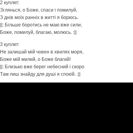
2 куплет:
Зглянься, о Боже, спаси і помилуй,
З днів моїх ранніх в житті я борюсь.
||: Більше боротись не маю вже сили,
Боже, помилуй, благаю, молюсь. :||
3 куплет:
Не залишай мій човен в хвилях моря,
Боже мій милий, о Боже благий!
||: Близько вже берег небесний і скоро
Там лиш знайду для душі я спокій. :||