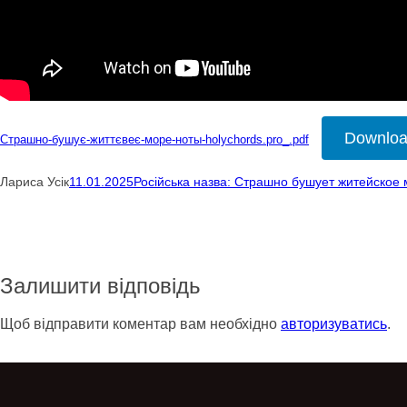
Downlo
Страшно-бушує-життєвеє-море-ноты-holychords.pro_.pdf
Лариса Усік
11.01.2025
Російська назва: Страшно бушует житейское
Залишити відповідь
Щоб відправити коментар вам необхідно
авторизуватись
.