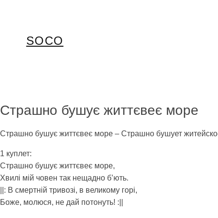
Перейти
до
вмісту
SOCO
Страшно бушує життєвеє море
Страшно бушує життєвеє море – Страшно бушует житейско
1 куплет:
Страшно бушує життєвеє море,
Хвилі мій човен так нещадно б’ють.
||: В смертній тривозі, в великому горі,
Боже, молюся, не дай потонуть! :||