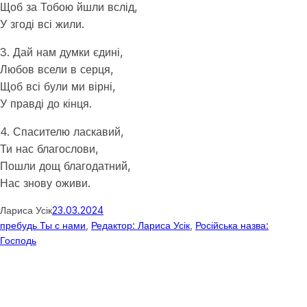
Щоб за Тобою йшли вслід,
У згоді всі жили.
3. Дай нам думки єдині,
Любов всели в серця,
Щоб всі були ми вірні,
У правді до кінця.
4. Спасителю ласкавий,
Ти нас благослови,
Пошли дощ благодатний,
Нас знову оживи.
Лариса Усік
23.03.2024
пребудь Ты с нами
, 
Редактор: Лариса Усік
, 
Російська назва:
Господь