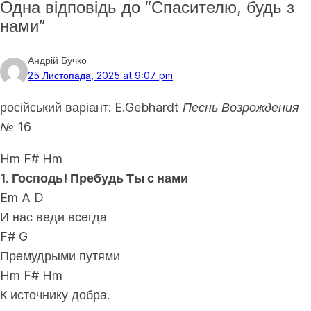
Одна відповідь до “Спасителю, будь з
нами”
Андрій Бучко
25 Листопада, 2025 at 9:07 pm
російський варіант:
E.Gebhardt Песнь Возрождения
№ 16
Hm F# Hm
1.
Господь! Пребудь Ты с нами
Em A D
И нас веди всегда
F# G
Премудрыми путями
Hm F# Hm
К источнику добра.