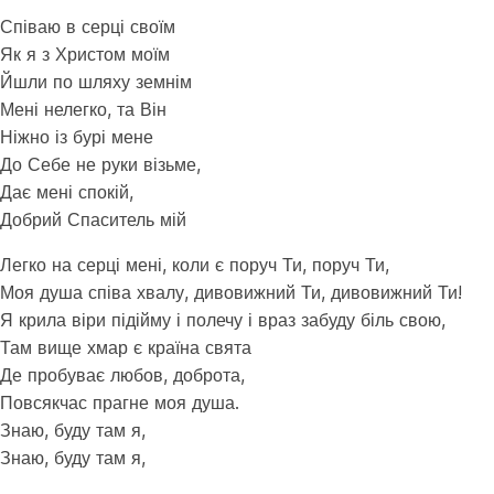
Співаю в серці своїм
Як я з Христом моїм
Йшли по шляху земнім
Мені нелегко, та Він
Ніжно із бурі мене
До Себе не руки візьме,
Дає мені спокій,
Добрий Спаситель мій
Легко на серці мені, коли є поруч Ти, поруч Ти,
Моя душа співа хвалу, дивовижний Ти, дивовижний Ти!
Я крила віри підійму і полечу і враз забуду біль свою,
Там вище хмар є країна свята
Де пробуває любов, доброта,
Повсякчас прагне моя душа.
Знаю, буду там я,
Знаю, буду там я,