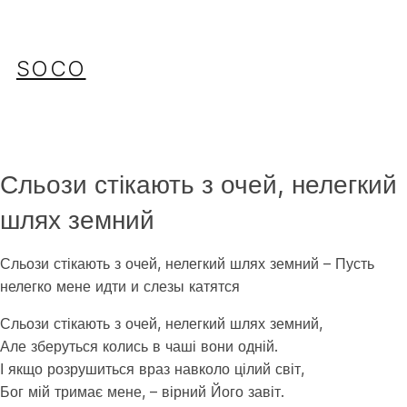
Перейти
до
вмісту
SOCO
Сльози стікають з очей, нелегкий
шлях земний
Сльози стікають з очей, нелегкий шлях земний – Пусть
нелегко мене идти и слезы катятся
Сльози стікають з очей, нелегкий шлях земний,
Але зберуться колись в чаші вони одній.
І якщо розрушиться враз навколо цілий світ,
Бог мій тримає мене, – вірний Його завіт.