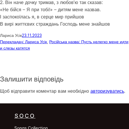
2. Він наче дочку тримав, з любов’ю так сказав:
«Не бійся – Я при тобі!» – дитям мене назвав.
І заспокоїлась я, в серце мир прийшов
В вирі життєвих страждань Господь мене знайшов
Лариса Усік
23.11.2023
Перекладач: Лариса Усік
, 
Російська назва: Пусть нелегко мене идти
и слезы катятся
Залишити відповідь
Щоб відправити коментар вам необхідно
авторизуватись
.
SOCO
Songs Collection