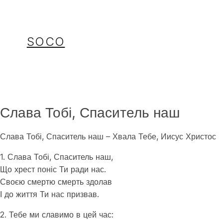
Перейти
до
вмісту
SOCO
Слава Тобі, Спаситель наш
Слава Тобі, Спаситель наш – Хвала Тебе, Иисус Христос
1. Слава Тобі, Спаситель наш,
Що хрест поніс Ти ради нас.
Своєю смертю смерть здолав
І до життя Ти нас призвав.
2. Тебе ми славимо в цей час: