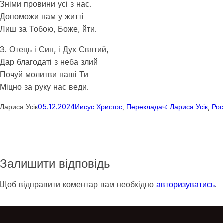
Зніми провини усі з нас.
Допоможи нам у житті
Лиш за Тобою, Боже, йти.
3. Отець і Син, і Дух Святий,
Дар благодаті з неба злий
Почуй молитви наші Ти
Міцно за руку нас веди.
Лариса Усік
05.12.2024
Иисус Христос
, 
Перекладач: Лариса Усік
, 
Рос
Залишити відповідь
Щоб відправити коментар вам необхідно
авторизуватись
.