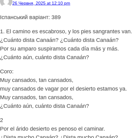
26 Червня, 2025 at 12:10 pm
Іспанський варіант: 389
1. El camino es escabroso, y los pies sangrantes van.
¿Cuánto dista Canaán? ¿Cuánto dista Canaán?
Por su amparo suspiramos cada día más y más.
¿Cuánto aún, cuánto dista Canaán?
Coro:
Muy cansados, tan cansados,
muy cansados de vagar por el desierto estamos ya.
Muy cansados, tan cansados,
¿Cuánto aún, cuánto dista Canaán?
2
Por el árido desierto es penoso el caminar.
¿Dista mucho Canaán? ¿Dista mucho Canaán?