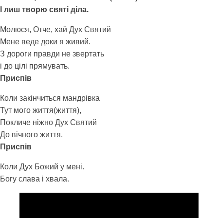
І лиш творю святі діла.
Молюся, Отче, хай Дух Святий
Мене веде доки я живий.
З дороги правди не звертать
і до цілі прямувать.
Приспів
Коли закінчиться мандрівка
Тут мого життя(життя),
Покличе ніжно Дух Святий
До вічного життя.
Приспів
Коли Дух Божий у мені.
Богу слава і хвала.