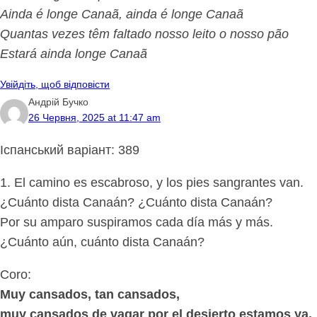
Ainda é longe Canaã, ainda é longe Canaã
Quantas vezes têm faltado nosso leito o nosso pão
Estará ainda longe Canaã
Увійдіть, щоб відповісти
Андрій Бучко
26 Червня, 2025 at 11:47 am
Іспанський варіант: 389
1. El camino es escabroso, y los pies sangrantes van.
¿Cuánto dista Canaán? ¿Cuánto dista Canaán?
Por su amparo suspiramos cada día más y más.
¿Cuánto aún, cuánto dista Canaán?
Coro:
Muy cansados, tan cansados,
muy cansados de vagar por el desierto estamos ya.