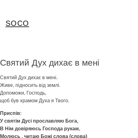
Перейти
до
вмісту
SOCO
Святий Дух дихає в мені
Святий Дух дихає в мені.
Живе, підносить від землі.
Допоможи, Господь,
щоб був храмом Духа я Твого.
Приспів:
У святім Дусі прославляю Бога,
В Нім довіряюсь Господа рукам,
Молюсь , читаю Божі слова (слова)