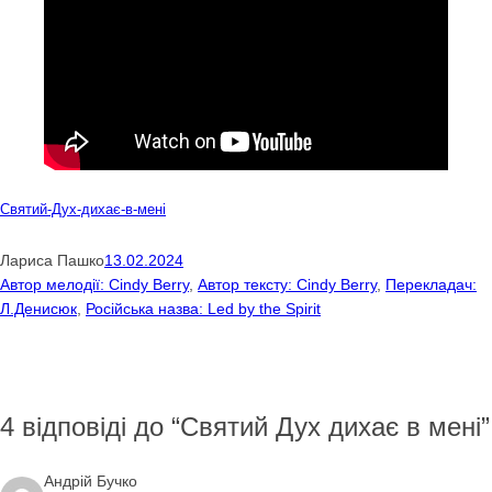
Завантажити
Святий-Дух-дихає-в-мені
Лариса Пашко
13.02.2024
Автор мелодії: Cindy Berry
, 
Автор тексту: Cindy Berry
, 
Перекладач:
Л.Денисюк
, 
Російська назва: Led by the Spirit
4 відповіді до “Святий Дух дихає в мені”
Андрій Бучко