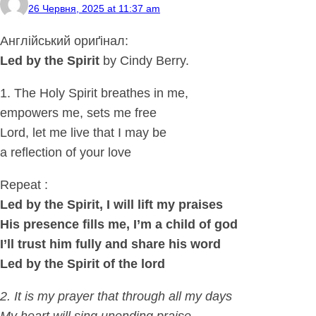
26 Червня, 2025 at 11:37 am
Англійський ориґінал:
Led by the Spirit
by Cindy Berry.
1. The Holy Spirit breathes in me,
empowers me, sets me free
Lord, let me live that I may be
a reflection of your love
Repeat :
Led by the Spirit, I will lift my praises
His presence fills me, I’m a child of god
I’ll trust him fully and share his word
Led by the Spirit of the lord
2. It is my prayer that through all my days