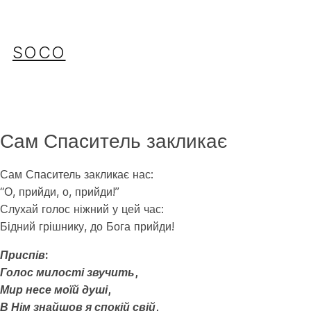
Перейти
до
вмісту
SOCO
Сам Спаситель закликає
Сам Спаситель закликає нас:
“О, прийди, о, прийди!”
Слухай голос ніжний у цей час:
Бідний грішнику, до Бога прийди!
Приспів:
Голос милості звучить,
Мир несе моїй душі,
В Нім знайшов я спокій свій,