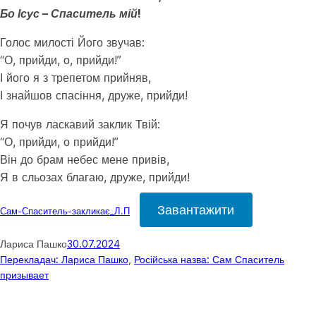
Бо Ісус – Спаситель мій!
Голос милості Його звучав:
“О, прийди, о, прийди!”
І його я з трепетом прийняв,
І знайшов спасіння, друже, прийди!
Я почув ласкавий заклик Твій:
“О, прийди, о прийди!”
Він до брам небес мене привів,
Я в сльозах благаю, друже, прийди!
Завантажити
Сам-Спаситель-закликає_Л.П
Лариса Пашко
30.07.2024
Перекладач: Лариса Пашко
, 
Російська назва: Сам Спаситель
призывает