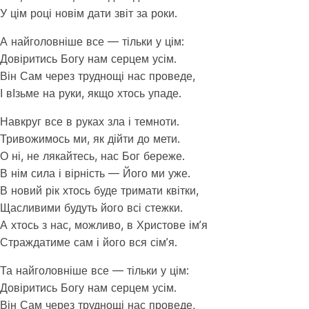
У цім році новім дати звіт за роки.
А найголовніше все — тільки у цім:
Довіритись Богу нам серцем усім.
Він Сам через труднощі нас проведе,
І вІзьме на руки, якщо хтось упаде.
Навкруг все в руках зла і темноти.
Тривожимось ми, як дійти до мети.
О ні, не лякайтесь, нас Бог береже.
В нім сила і вірність — Його ми уже.
В новий рік хтось буде тримати квітки,
Щасливими будуть його всі стежки.
А хтось з нас, можливо, в Христове ім’я
Страждатиме сам і його вся сім’я.
Та найголовніше все — тільки у цім:
Довіритись Богу нам серцем усім.
Він Сам через труднощі нас проведе,