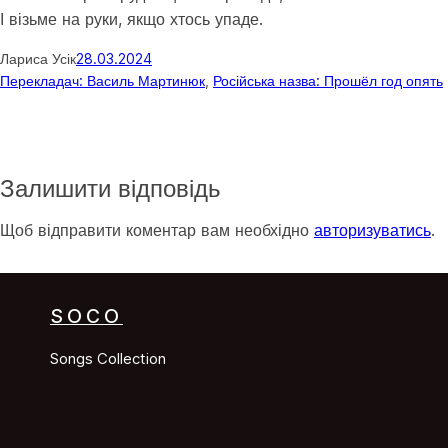
І візьме на руки, якщо хтось упаде.
Лариса Усік
28.03.2024
Перекладач: Василь Мартинюк
, 
Російська назва: Прошёл год опять
Залишити відповідь
Щоб відправити коментар вам необхідно
авторизуватись
.
SOCO
Songs Collection