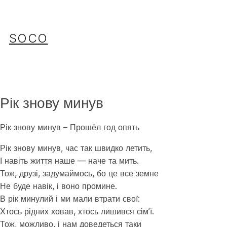
Перейти
до
вмісту
SOCO
Рік знову минув
Рік знову минув – Прошёл год опять
Рік знову минув, час так швидко летить,
І навіть життя наше — наче та мить.
Тож, друзі, задумаймось, бо це все земне
Не буде навік, і воно промине.
В рік минулий і ми мали втрати свої:
Хтось рідних ховав, хтось лишився сім’ї.
Тож, можливо, і нам доведеться таки