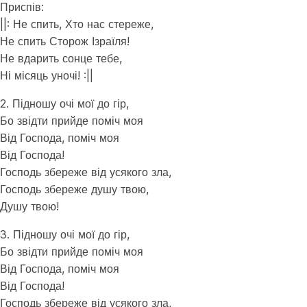
Приспів:
||: Не спить, Хто нас стереже,
Не спить Сторож Ізраїля!
Не вдарить сонце тебе,
Ні місяць уночі! :||
2. Підношу очі мої до гір,
Бо звідти прийде поміч моя
Від Господа, поміч моя
Від Господа!
Господь збереже від усякого зла,
Господь збереже душу твою,
Душу твою!
3. Підношу очі мої до гір,
Бо звідти прийде поміч моя
Від Господа, поміч моя
Від Господа!
Господь збереже від усякого зла,