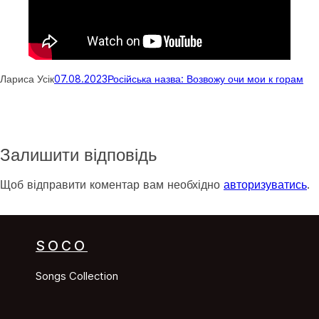
Лариса Усік
07.08.2023
Російська назва: Возвожу очи мои к горам
Залишити відповідь
Щоб відправити коментар вам необхідно
авторизуватись
.
SOCO
Songs Collection