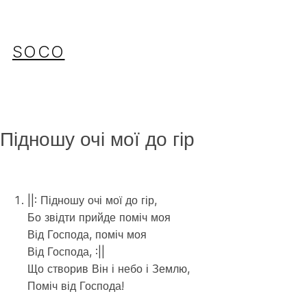
Перейти
до
вмісту
SOCO
Підношу очі мої до гір
||: Підношу очі мої до гір,
Бо звідти прийде поміч моя
Від Господа, поміч моя
Від Господа, :||
Що створив Він і небо і Землю,
Поміч від Господа!