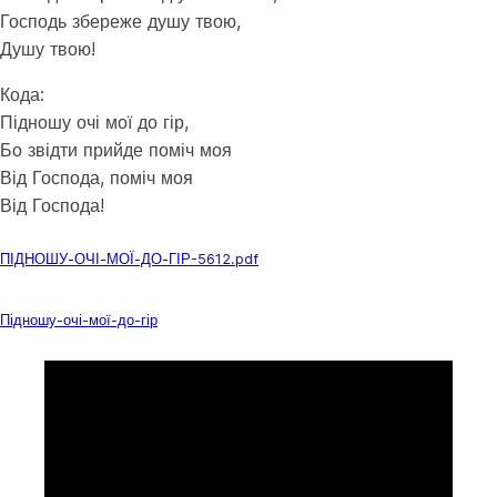
Господь збереже душу твою,
Душу твою!
Кода:
Підношу очі мої до гір,
Бо звідти прийде поміч моя
Від Господа, поміч моя
Від Господа!
Download
ПІДНОШУ-ОЧІ-МОЇ-ДО-ГІР-5612.pdf
Завантажити
Підношу-очі-мої-до-гір