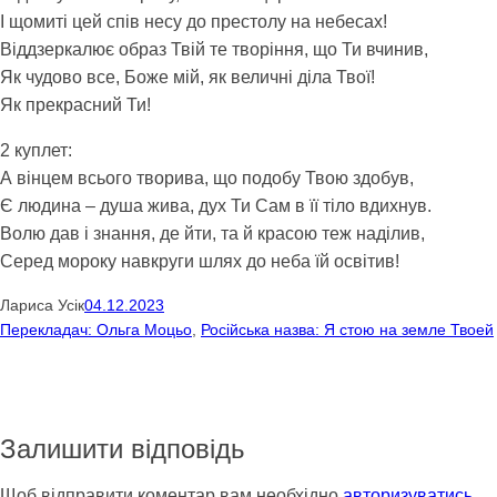
І щомиті цей спів несу до престолу на небесах!
Віддзеркалює образ Твій те творіння, що Ти вчинив,
Як чудово все, Боже мій, як величні діла Твої!
Як прекрасний Ти!
2 куплет:
А вінцем всього творива, що подобу Твою здобув,
Є людина – душа жива, дух Ти Сам в її тіло вдихнув.
Волю дав і знання, де йти, та й красою теж наділив,
Серед мороку навкруги шлях до неба їй освітив!
Лариса Усік
04.12.2023
Перекладач: Ольга Моцьо
, 
Російська назва: Я стою на земле Твоей
Залишити відповідь
Щоб відправити коментар вам необхідно
авторизуватись
.