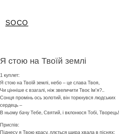
Перейти
до
вмісту
SOCO
Я стою на Твоїй землі
1 куплет:
Я стою на Твоїй землі, небо – це слава Твоя,
Чи цінніше є взагалі, ніж звеличити Твоє Ім’я?..
Сонця промінь ось золотий, він торкнувся людських
сердець –
В ньому бачу Тебе, Святий, і вклонюся Тобі, Творець!
Приспів:
Піднесу я Твою красу, ллється щира хвала в піснях: