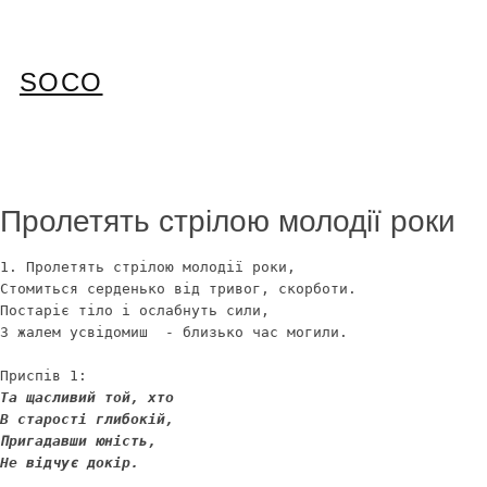
Перейти
до
вмісту
SOCO
Пролетять стрілою молодії роки
1. Пролетять стрілою молодії роки,

Стомиться серденько від тривог, скорботи.

Постаріє тіло і ослабнуть сили,

З жалем усвідомиш  - близько час могили. 

Та щасливий той, хто

В старості глибокій,

Пригадавши юність,

Не відчує докір.