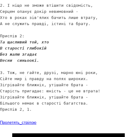
2. І ніщо не зможе втішити свідомість,

Серцем опанує докір невимовний -

Хто в роках зів'ялих бачить лише втрату,

А не служить правді, істині та брату. 

Та щасливий той, хто

В старості глибокій

Без жалю згадає

Весни  синьоокі.
3. Тож, не гайте, друзі, марно юні роки,

Сійте мир і правду на полях широких. 

Зігрівайте ближніх, утішайте брата -

Старість пригадає: юність - це не втрата!

Зігрівайте ближніх, утішайте брата -

Більшого немає в старості багатства. 

Приспів 2, 1.
Завантажити
Пролетять_стрілою