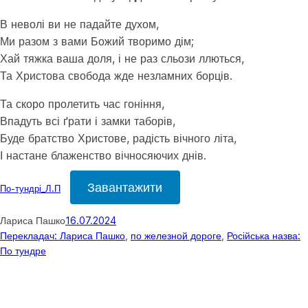
В неволі ви не падайте духом,
Ми разом з вами Божий творимо дім;
Хай тяжка ваша доля, і не раз сльози ллються,
Та Христова свобода жде незламних борців.
Та скоро пролетить час гоніння,
Впадуть всі ґрати і замки таборів,
Буде братство Христове, радість вічного літа,
І настане блаженство вічносяючих днів.
Завантажити
По-тундрі_Л.П
Лариса Пашко
16.07.2024
Перекладач: Лариса Пашко
, 
по железной дороге
, 
Російська назва:
По тундре