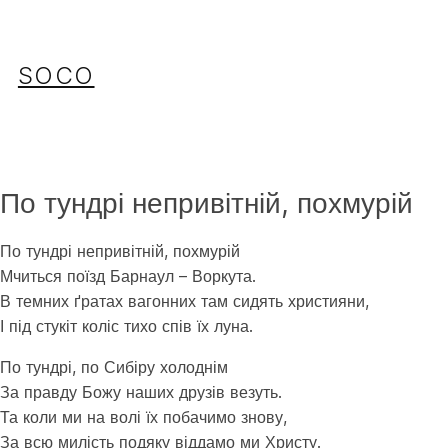
Перейти
до
вмісту
SOCO
По тундрі непривітній, похмурій
По тундрі непривітній, похмурій
Мчиться поїзд Барнаул – Воркута.
В темних ґратах вагонних там сидять християни,
І під стукіт коліс тихо спів їх луна.
По тундрі, по Сибіру холоднім
За правду Божу наших друзів везуть.
Та коли ми на волі їх побачимо знову,
За всю милість подяку віддамо ми Христу.