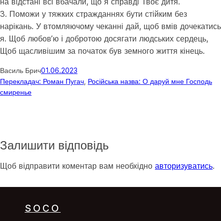
на відстані всі вбачали, що я справді Твоє дитя.
3. Поможи у тяжких стражданнях бути стійким без
нарікань. У втомляючому чеканні дай, щоб вмів дочекатись
я. Щоб любов’ю і добротою досягати людських сердець,
Щоб щасливішим за початок був земного життя кінець.
Василь Брич
01.06.2023
Перекладач: Роман Пугач
, 
Російська назва: О даруй мне Господь
смиренье
Залишити відповідь
Щоб відправити коментар вам необхідно
авторизуватись
.
SOCO