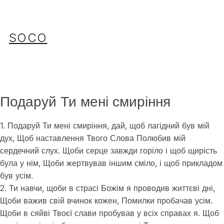
Перейти
до
вмісту
SOCO
Подаруй Ти мені смиріння
1. Подаруй Ти мені смиріння, дай, щоб лагідний був мій
дух, Щоб наставлення Твого Слова Полюбив мій
сердечний слух. Щоби серце завжди горіло і щоб щирість
була у нім, Щоби жертвував іншим сміло, і щоб прикладом
був усім.
2. Ти навчи, щоби в страсі Божім я проводив життєві дні,
Щоби важив свій вчинок кожен, Помилки пробачав усім.
Щоби в сяйві Твоєї слави пробував у всіх справах я. Щоб