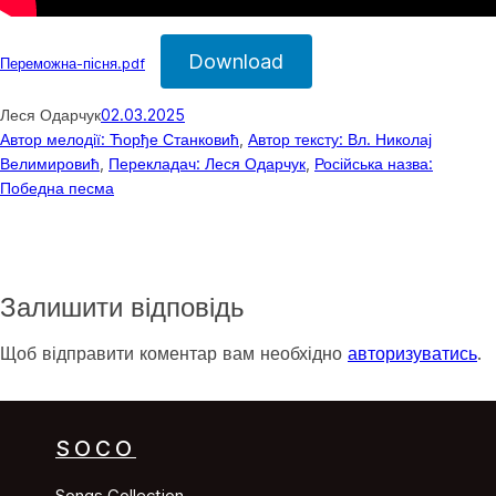
Download
Переможна-пісня.pdf
Леся Одарчук
02.03.2025
Автор мелодії: Ћорђе Станковић
, 
Автор тексту: Вл. Николај
Велимировић
, 
Перекладач: Леся Одарчук
, 
Російська назва:
Победна песма
Залишити відповідь
Щоб відправити коментар вам необхідно
авторизуватись
.
SOCO
Songs Collection