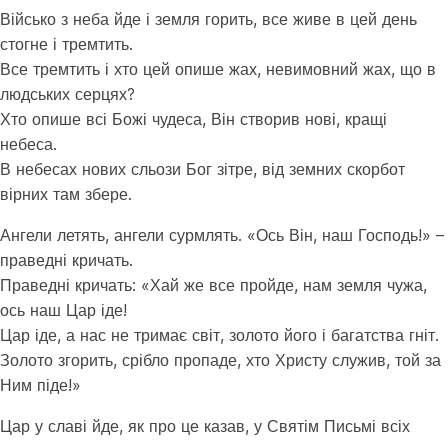
Військо з неба йде і земля горить, все живе в цей день
стогне і тремтить.
Все тремтить і хто цей опише жах, невимовний жах, що в
людських серцях?
Хто опише всі Божі чудеса, Він створив нові, кращі
небеса.
В небесах нових сльози Бог зітре, від земних скорбот
вірних там збере.
Ангели летять, ангели сурмлять. «Ось Він, наш Господь!» –
праведні кричать.
Праведні кричать: «Хай же все пройде, нам земля чужа,
ось наш Цар іде!
Цар іде, а нас не тримає світ, золото його і багатства гніт.
Золото згорить, срібло пропаде, хто Христу служив, той за
Ним піде!»
Цар у славі йде, як про це казав, у Святім Письмі всіх