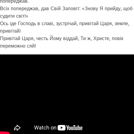
попереджав.
Всіх попереджав, дав Свій Заповіт: «Знову Я прийду, щоб
судити світ!»
Ось іде Господь в славі, зустрічай, привітай Царя, земле,
привітай!
Привітай Царя, честь Йому віддай, Ти ж, Христе, повік
переможно сяй!