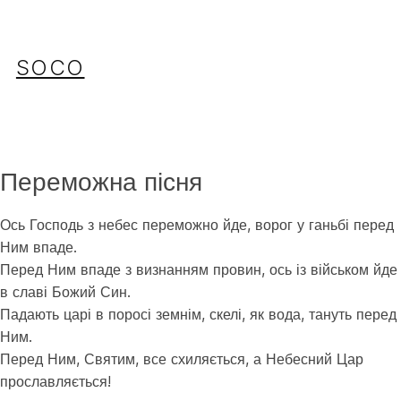
Перейти
до
вмісту
SOCO
Переможна пісня
Ось Господь з небес переможно йде, ворог у ганьбі перед
Ним впаде.
Перед Ним впаде з визнанням провин, ось із військом йде
в славі Божий Син.
Падають царі в поросі земнім, скелі, як вода, тануть перед
Ним.
Перед Ним, Святим, все схиляється, а Небесний Цар
прославляється!