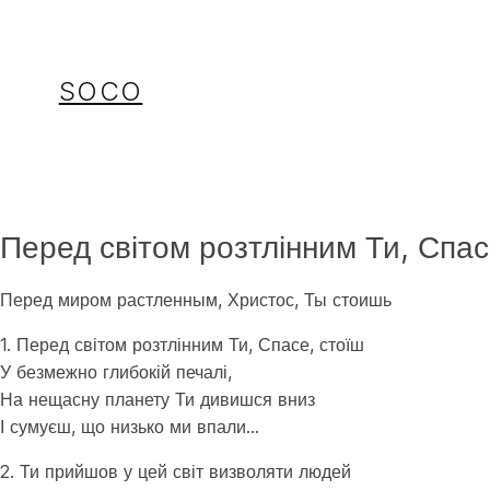
Перейти
до
вмісту
SOCO
Перед світом розтлінним Ти, Спас
Перед миром растленным, Христос, Ты стоишь
1. Перед світом розтлінним Ти, Спасе, стоїш
У безмежно глибокій печалі,
На нещасну планету Ти дивишся вниз
І сумуєш, що низько ми впали…
2. Ти прийшов у цей світ визволяти людей