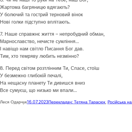
Жартома багряницю вдягають?
У болючий та гострий терновий вінок
Нові голки підступно вплітають.
7. Наше справжнє життя – непробудний обман,
Марнославство, нечисте сумління…
І навіщо нам світло Писання Бог дав.
Тим, хто темряву любить незмінно?
8. Перед світом розтлінним Ти, Спасе, стоїш
У безмежно глибокій печалі,
На нещасну планету Ти дивишся вниз
Все сумуєш, що низько ми впали…
Леся Одарчук
16.07.2023
Перекладач: Тетяна Тарасюк
, 
Російська н