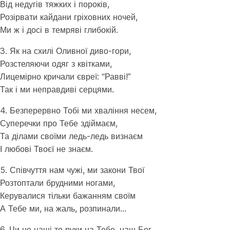
Від недугів тяжких і пороків,
Розірвати кайдани гріховних ночей,
Ми ж і досі в темряві глибокій.
3. Як на схилі Оливної диво-гори,
Розстеляючи одяг з квітками,
Лицемірно кричали євреї: “Равві!”
Так і ми неправдиві серцями.
4. Безперервно Тобі ми хваління несем,
Суперечки про Тебе здіймаєм,
Та ділами своїми ледь-ледь визнаєм
І любові Твоєї не знаєм.
5. Співчуття нам чужі, ми закони Твої
Розтоптали брудними ногами,
Керувалися тільки бажанням своїм
А Тебе ми, на жаль, розпинали…
6. Чи не наші то руки на Тебе, наш Бог,