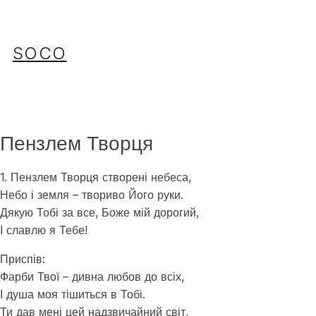
Перейти
до
вмісту
SOCO
Пензлем Творця
1. Пензлем Творця створені небеса,
Небо і земля – твориво Його руки.
Дякую Тобі за все, Боже мій дорогий,
І славлю я Тебе!
Приспів:
Фарби Твої – дивна любов до всіх,
І душа моя тішиться в Тобі.
Ти дав мені цей надзвичайний світ,