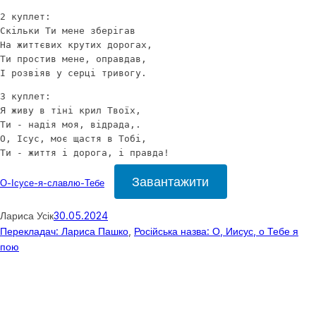
2 куплет: 
Скільки Ти мене зберігав
На життєвих крутих дорогах,
Ти простив мене, оправдав,
І розвіяв у серці тривогу.
3 куплет: 
Я живу в тіні крил Твоїх,
Ти - надія моя, відрада,. 
О, Ісус, моє щастя в Тобі,
Ти - життя і дорога, і правда!
Завантажити
О-Ісусе-я-славлю-Тебе
Лариса Усік
30.05.2024
Перекладач: Лариса Пашко
, 
Російська назва: О, Иисус, о Тебе я
пою