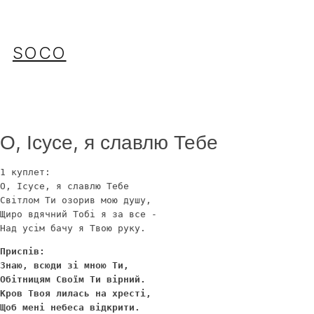
Перейти
до
вмісту
SOCO
О, Ісусе, я славлю Тебе
1 куплет: 
О, Ісусе, я славлю Тебе
Світлом Ти озорив мою душу,
Щиро вдячний Тобі я за все -
Над усім бачу я Твою руку.
Приспів: 
Знаю, всюди зі мною Ти,
Обітницям Своїм Ти вірний.
Кров Твоя лилась на хресті,
Щоб мені небеса відкрити.