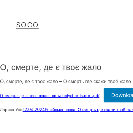
Перейти
до
вмісту
SOCO
О, смерте, де є твоє жало
О, смерте, де є твоє жало – О смерть где скажи твоё жало
Downlo
О-смерте-де-є-твоє-жало_-ноты-holychords.pro_.pdf
Лариса Усік
12.04.2024
Російська назва: О смерть где скажи твоё жа