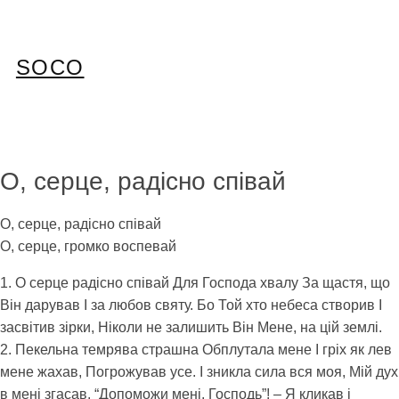
Перейти
до
вмісту
SOCO
О, серце, радісно співай
О, серце, радісно співай
О, серце, громко воспевай
1. О серце радісно співай Для Господа хвалу За щастя, що
Він дарував І за любов святу. Бо Той хто небеса створив І
засвітив зірки, Ніколи не залишить Він Мене, на цій землі.
2. Пекельна темрява страшна Обплутала мене І гріх як лев
мене жахав, Погрожував усе. І зникла сила вся моя, Мій дух
в мені згасав. “Допоможи мені, Господь”! – Я кликав і