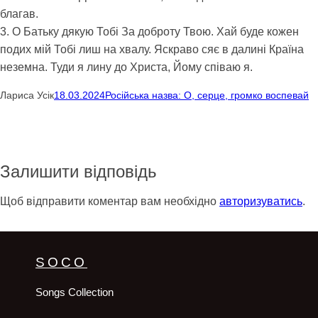
благав.
3. О Батьку дякую Тобі За доброту Твою. Хай буде кожен
подих мій Тобі лиш на хвалу. Яскраво сяє в далині Країна
неземна. Туди я лину до Христа, Йому співаю я.
Лариса Усік
18.03.2024
Російська назва: О, серце, громко воспевай
Залишити відповідь
Щоб відправити коментар вам необхідно
авторизуватись
.
SOCO
Songs Collection