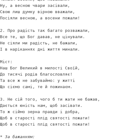
Ну, а весною чвари засівали,

Свою лиш думку вірною вважали,

Посіяли весною, а восени пожали!

2. Про радість так багато розважали,

Все те, що Бог давав, не цінували. 

Не сіяли ми радість, не бажали,

І в наріканнях дні життя минали. 

Міст:  

Наш Бог Великий в милості Своїй,

До тисячі родів благословляє!

Та все ж не забуваймо: у житті

Що сіємо самі, те й пожинаєм. 

3. Не сій того, чого б ти жати не бажав,

Дається юність нам, щоб засівати.

То ж сіймо зерна правди і добра,

Щоб в старості плід святості пожати!

Щоб в старості плід святості пожати!

* За бажанням:
