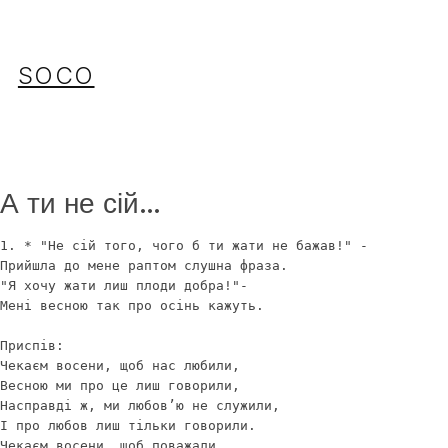
Перейти
до
вмісту
SOCO
А ти не сій…
1. * "Не сій того, чого б ти жати не бажав!" -

Прийшла до мене раптом слушна фраза.

"Я хочу жати лиш плоди добра!"-

Мені весною так про осінь кажуть.

Приспів:  

Чекаєм восени, щоб нас любили,

Весною ми про це лиш говорили, 

Насправді ж, ми любов’ю не служили, 

І про любов лиш тільки говорили.

Чекаєм восени, щоб поважали.
