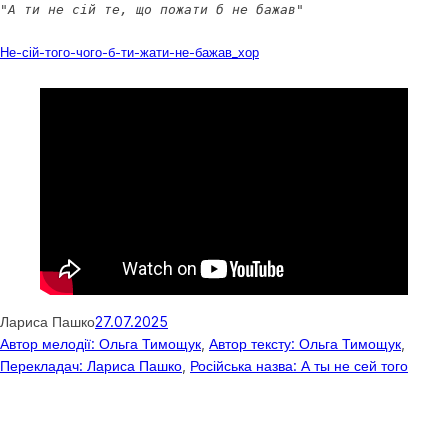
"А ти не сій те, що пожати б не бажав"
Завантажити
Не-сій-того-чого-б-ти-жати-не-бажав_хор
Лариса Пашко
27.07.2025
Автор мелодії: Ольга Тимощук
, 
Автор тексту: Ольга Тимощук
, 
Перекладач: Лариса Пашко
, 
Російська назва: А ты не сей того