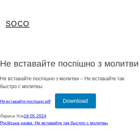
Перейти
до
вмісту
SOCO
Не вставайте поспішно з молитви
Не вставайте поспішно з молитви – Не вставайте так
быстро с молитвы
Download
Не-вставайте-поспішно.pdf
Лариса Усік
18.05.2024
Російська назва: Не вставайте так быстро с молитвы